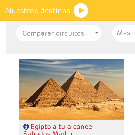
Nuestros destinos
Mes d
- Salidas: Sabados desde Madrid
- Ruta: 4 noches crucero y 3 Cairo
- Categoría hotelera:STANDAR - PRIMERA - SUPERIOR
- Régimen: PC en crucero y AD en Cairo
-Pago directo en destino: Visado y propinas 65 €
Egipto a tu alcance -
Sábados Madrid