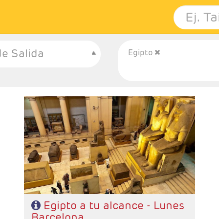
e Salida
Egipto
- Salidas: Lunes desde Barcelona
- Ruta: 4 noches crucero y 3 Cairo
- Categoría hotelera: STANDARD - PRIMERA Y
SUPERIOR
- Régimen: PC en crucero y AD en Cairo
Egipto a tu alcance - Lunes
Barcelona