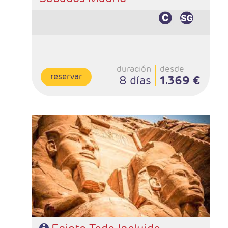
duración
desde
reservar
8 días
1.369 €
- Salidas: Sabados desde Madrid
- Ruta: 4 noches crucero y 3 Cairo
- Categoría hotelera: STANDAR - PRIMERA - SUPERIOR
Y PREMIUM
- Régimen: PC en crucero y PC en Cairo
- Incluidas todas las visitas