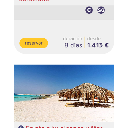
duración
desde
reservar
8 días
1.413 €
Salidas: Lunes
Ruta: 4 noches Cairo y 3 noches Crucero + extensión
Hurgada
Vuelo Régular
Hoteles:. 4*, y 5 Lujo
Régimen: AD en Cairo, PC en crucero
Pago directo en destino: Visado y propinas 65 €