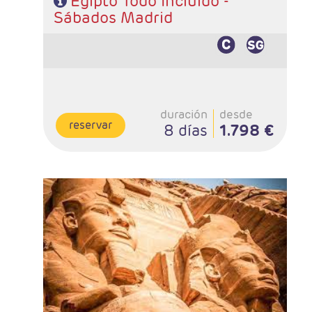
Egipto Todo Incluido -
Sábados Madrid
duración
desde
reservar
8 días
1.798 €
- Salidas: Lunes desde Madrid
- Ruta: 4 noches crucero y 3 Cairo
- Categoría hotelera: STANDAR - PRIMERA - SUPERIOR
Y PREMIUM
- Régimen: PC en crucero y PC en Cairo
- Incluidas todas las visitas