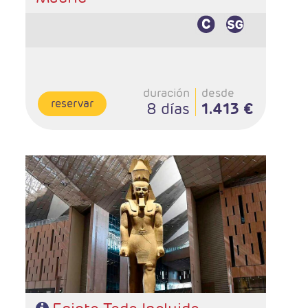
duración
desde
reservar
8 días
1.413 €
- Salidas: Lunes desde Barcelona
- Ruta: 4 noches crucero y 3 Cairo
- Categoría hotelera: STANDAR - PRIMERA - SUPERIOR
Y PREMIUM
- Régimen: PC en crucero y PC en Cairo
- Incluidas todas las visitas