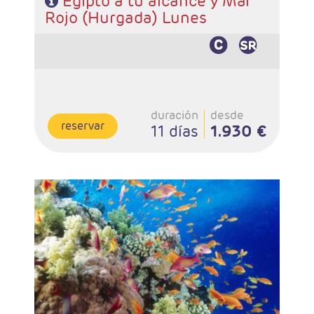
Egipto a tu alcance y Mar
Rojo (Hurgada) Lunes
duración
desde
reservar
11 días
1.930 €
Salidas: Lunes
Ruta: 4 noches Cairo y 3 noches Crucero + extensión
Sharm el Sheikh
Vuelo Régular
Hoteles:. 4*, y 5 Lujo
Régimen: AD en Cairo, PC en crucero
Pago directo en destino: Visado y propinas 65 €