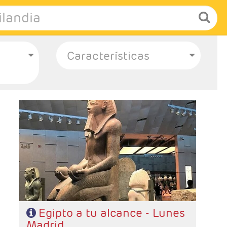
- Salidas: Lunes desde Madrid
- Ruta: 4 noches crucero y 3 Cairo
- Categoría hotelera: STANDARD - PRIMERA Y
SUPERIOR
- Régimen: PC en crucero y AD en Cairo
Egipto a tu alcance - Lunes
Madrid