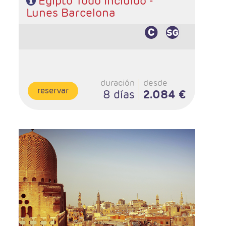
Egipto Todo Incluido -
Lunes Barcelona
duración
desde
reservar
8 días
2.084 €
Salidas:Martes
Ruta: 4 noches Cairo, 3 noches crucero y 4 noches
(ampliables) en Maldivas
Hoteles y régimen Egipto: 5 y 5 Lujo / AD en Cairo y PC
en crucero
En Maldivas: A elección
Visado incluido en el precio
Pago directo en destinos: 35 Euros propinas