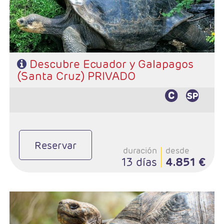
- Régimen: Según programa
Descubre Ecuador y Galapagos
(Santa Cruz) PRIVADO
Reservar
duración
desde
13 días
4.851 €
- Salidas: Diarias
- Ruta: 2 Guayaquil, 3 noches Santa Cruz y 2 noches San Cristobal
- Categoría hotelera: Turista, Turista Superior, Primera y Lujo