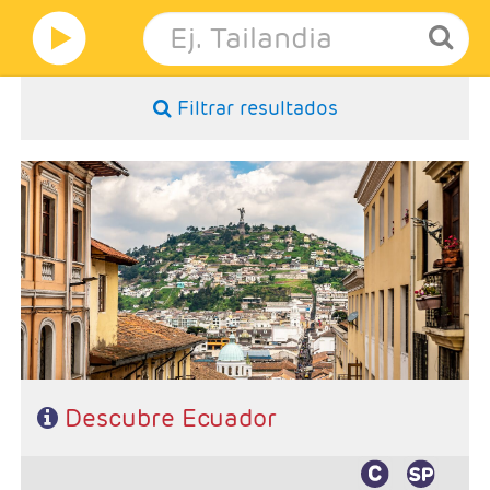
Filtrar resultados
- Salidas: Lunes según programa
- Ruta: 2 noches Quito, 1 noche Otavalo, 1 noche Riobamba, 2
noches Cuenca y 1 noche Guayaquil
- Categoría hotelera: Standard o superior
- Régimen: Según programa
Descubre Ecuador
Características