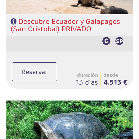
Descubre Ecuador y Galapagos
(San Cristobal) PRIVADO
Reservar
duración
desde
13 días
4.513 €
- Salidas: Lunes según programa
- Ruta: 2 noches Quito, 1 noche Otavalo, 1 noche Riobamba, 2
noches Cuenca, 1 noche Guayaquil , 3 noches Santa Cruz y 1
noche Guayaquil.
- Categoría hotelera: Standard o superior
- Régimen: Según programa