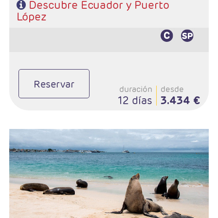
Descubre Ecuador y Puerto
López
Reservar
duración
desde
12 días
3.434 €
- Salidas: Lunes según programa
- Ruta: 2 noches Quito, 1 noche Otavalo, 1 noche Riobamba, 2
noches Cuenca, 1 noche Guayaquil , 3 noches San Cristobal y 1
noche Guayaquil.
- Categoría hotelera: Standard o superior
- Régimen: Según programa