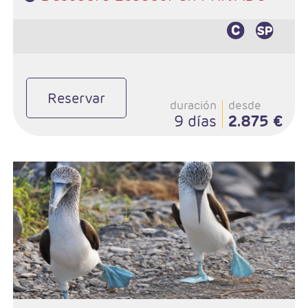
Reservar
duración
desde
9 días
2.875 €
- Salidas: Lunes según programa
- Ruta: 2 noches Quito, 1 noche Otavalo, 1 noche Riobamba, 2
noches Cuenca, 1 noche Guayaquil y 3 noches Puerto López
- Categoría hotelera: Standard o superior
- Régimen: Según programa