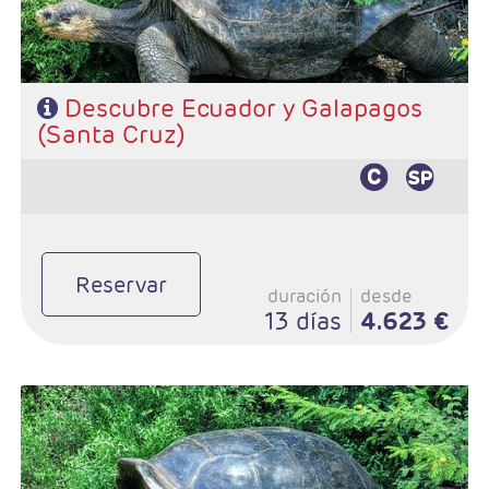
Descubre Ecuador y Galapagos
(Santa Cruz)
Reservar
duración
desde
13 días
4.623 €
- Salidas: Diarias
- Ruta: 2 noches Quito, 1 noche Otavalo, 1 noche Riobamba, 2
noches Cuenca, 1 noche Guayaquil , 3 noches Santa Cruz y 1
noche Guayaquil.
- Categoría hotelera: Standard o superior