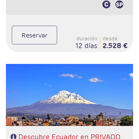
Reservar
duración
desde
12 días
2.528 €
- Salidas: Diarias
- Ruta: 2 noches Quito, 1 noche Otavalo, 1 noche Riobamba, 2
noches Cuenca y 1 noche Guayaquil
- Categoría hotelera: Standard o superior
- Régimen: Según programa
Descubre Ecuador en PRIVADO