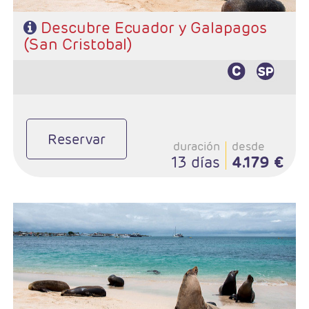
Descubre Ecuador y Galapagos
(San Cristobal)
Reservar
duración
desde
13 días
4.179 €
- Salidas: Diarias
- Ruta: 2 noches Quito, 1 noche Otavalo, 1 noche Riobamba, 2
noches Cuenca, 1 noche Guayaquil , 3 noches San Cristobal y 1
noche Guayaquil.
- Categoría hotelera: Standard o superior
- Régimen: Según programa