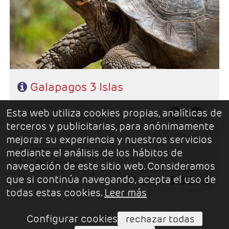
- Régimen: Pensión completa
Galapagos 3 Islas
Esta web utiliza cookies propias, analíticas de
terceros y publicitarias, para anónimamente
mejorar su experiencia y nuestros servicios
mediante el análisis de los hábitos de
Reservar
navegación de este sitio web. Consideramos
duración
desde
que si continúa navegando, acepta el uso de
11 días
5.381 €
todas estas cookies.
Leer más
Configurar cookies
rechazar todas