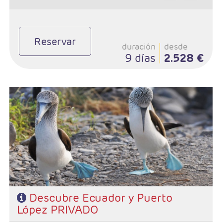
Reservar
duración
desde
9 días
2.528 €
- Salidas: Diarias
- Ruta: 2 noches Quito, 1 noche Otavalo, 1 noche Riobamba, 2
noches Cuenca, 1 noche Guayaquil y 3 noches Puerto López
- Categoría hotelera: Standard o superior
- Régimen: Según programa
Descubre Ecuador y Puerto
López PRIVADO