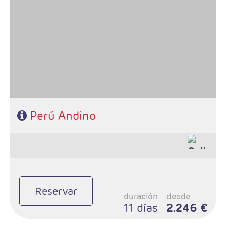
- Salidas: Diarias
- Ruta: 2 noches Lima, 3 noches Cusco, 1 noche Valle Sagrado, 1
noche Aguas Calientes y 2 noches Puno.
- Régimen: 9 desayunos y 4 almuerzo
Perú Andino
Reservar
duración
desde
11 días
2.246 €