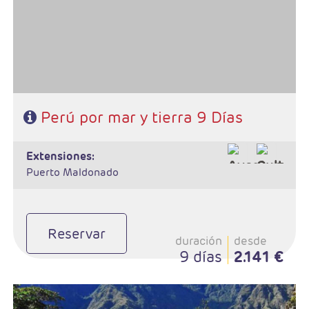
- Régimen: 7 desayunos y 1 almuerzo
Perú por mar y tierra 9 Días
extensiones:
Puerto Maldonado
Reservar
duración
desde
9 días
2.141 €
- Salidas: Diarias