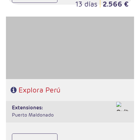
13 días
2.566 €
- Salidas: Diarias
- Ruta: 2 noches Lima, 1 noche Arequipa, 1 noche Colca, 2 noches
Puno, 2 noches Cusco, 1 noche Valle Sagrado y 1 noche Cusco.
- Categoría hotelera: A elegir
- Régimen: 10 desayunos y 6 almuerzos
Explora Perú
extensiones:
Puerto Maldonado