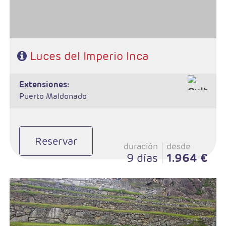
Luces del Imperio Inca
extensiones:
Puerto Maldonado
Reservar
duración
desde
9 días
1.964 €
- Salidas: Diarias
- Ruta: 2 noches Lima, 2 noches Cuzco, 1 noche Valle Sagrado, 1
noche Aguas Calientes y 2 noches Puno.
- Categoría hotelera: A elegir
- Régimen: 8 desayunos y 4 almuerzos