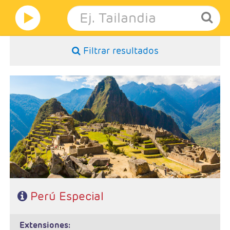
Filtrar resultados
- Salidas: Diarias
- Ruta: 2 noches Lima, 2 noches Cusco y 1 noche Valle Sagrado
- Categoría hotelera: A elegir
- Régimen: 5 desayunos y 2 almuerzos
Perú Especial
extensiones: