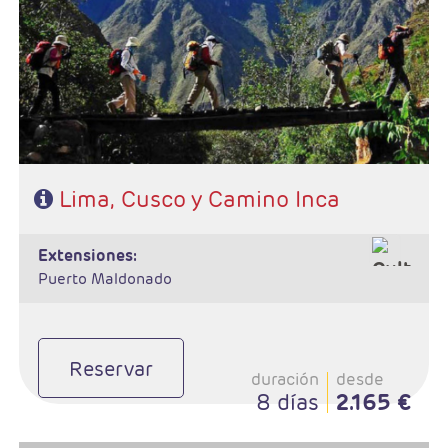
- Ruta: 2 noches Lima, 2 noches Cusco, 1noche Aguas Calientes y
1noche Cusco
- Categoría hotelera: A elegir
- Régimen: 6 desayunos y 1almuerzo
Lima, Cusco y Camino Inca
extensiones:
Puerto Maldonado
Reservar
duración
desde
8 días
2.165 €