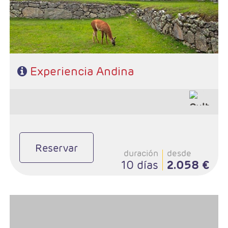
Experiencia Andina
Reservar
duración
desde
10 días
2.058 €
- Salidas: Diarias
- Ruta: 3 noches Lima, 1 noche Paracas y 3 noches Cusco.
- Categoría hotelera: A elegir