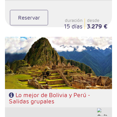
Reservar
duración
desde
15 días
3.279 €
- Salidas: Viernes
- Ruta: 1 noche Santa Cruz, 1 noche Sucre, 2 noches Uyuni, 2
noches La Paz, 2 noches Puno, 3 noches Cusco, 1 noche
Urubamba, 1 noche Lima
- Categoría hotelera: Standard o Superior
- Régimen: Alojamiento y desayuno
Lo mejor de Bolivia y Perú -
Salidas grupales