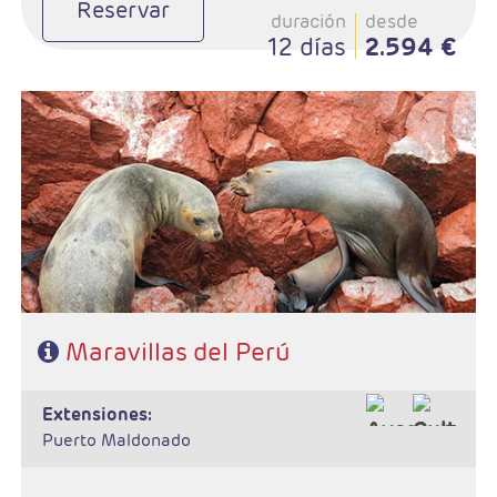
Reservar
duración
desde
12 días
2.594 €
- Salidas: Diarias
- Ruta: 1 noche Lima, 1 noche Paracas, 1 noche Nazca, 2 noches
Arequipa, 1 noche Colca, 2 noches Puno, 3 noches Cusco, 1 noche
Valle Sagrado.
- Categoría hotelera: A elegir
- Régimen: 12 desayunos y 6 almuerzos
Maravillas del Perú
extensiones:
Puerto Maldonado