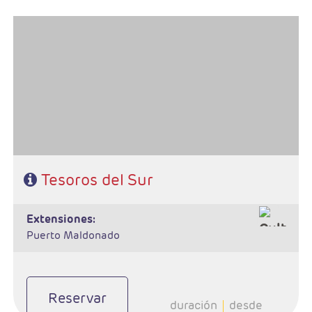
- Salidas: Diarias
- Ruta: 2 noches Lima, 1 noche Arequipa, 1 noche Colca, 2 noches
Puno, 2 noches Cusco, 1 noche Valle Sagrado, 1 noche Aguas
Calientes y 1 noche Cusco.
- Categoría hotelera: A elegir
- Régimen: 11 desayunos y 6 almuerzos
Tesoros del Sur
extensiones:
Puerto Maldonado
Reservar
duración
desde