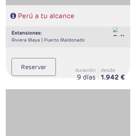
Perú a tu alcance
extensiones:
Riviera Maya |
Puerto Maldonado
Reservar
duración
desde
9 días
1.942 €
- Salidas: Diarias
- Ruta: 3 noches Lima, 3 noches Chachapoyas, 3 noches Cuzco, 1
noche Valle Sagrado, 1 noche Aguas Calientes.
- Régimen: 11 desayunos y 2 almuerzos