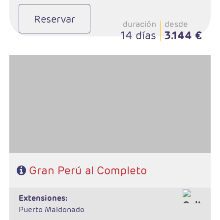
Reservar
duración
desde
14 días
3.144 €
- Salidas: Diarias
- Ruta: 3 noches Lima, 1 noche Paracas, 1 noche Arequipa, 1
noche Colca, 2 noches Puno, 3 noches Cusco, 1 noche Valle
Sagrado, 1 noche Aguas Calientes.
- Categoría hotelera: A elegir
- Régimen: 13 desayunos y 6 almuerzos
Gran Perú al Completo
extensiones:
Puerto Maldonado