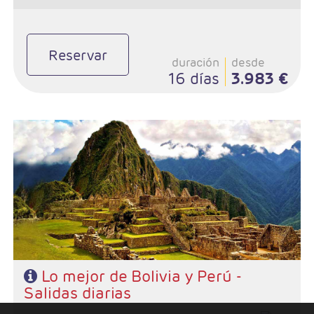
Reservar
duración
desde
16 días
3.983 €
- Salidas: Diarias
- Ruta: 1 noche Santa Cruz, 1 noche Sucre, 2 noches Uyuni, 2
noches La Paz, 2 noches Puno, 3 noches Cusco, 1 noche
Urubamba, 1 noche Lima
- Categoría hotelera: Standard o Superior
- Régimen: Alojamiento y desayuno
Lo mejor de Bolivia y Perú -
Salidas diarias