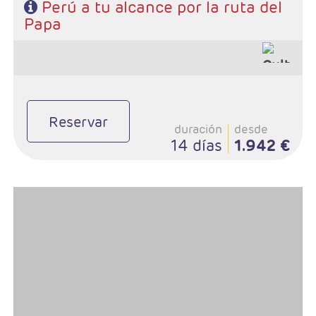
Perú a tu alcance por la ruta del
Papa
Reservar
duración
desde
14 días
1.942 €
- Salidas: Diarias
- Ruta: 2 noches Lima, 3 noches Cuzco, 1 noche Valle Sagrado, 1
noche Aguas Calientes.
- Régimen: 7 desayunos y 2 almuerzos