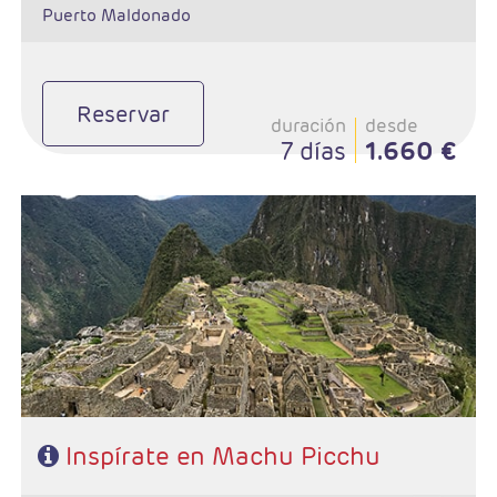
Puerto Maldonado
Reservar
duración
desde
7 días
1.660 €
- Salidas: Diarias
- Ruta: 2 noches Lima, 2 noches Cusco, 1noche Aguas Calientes y
1noche Cusco
- Categoría hotelera: A elegir
- Régimen: 6 desayunos y 1almuerzo
Inspírate en Machu Picchu