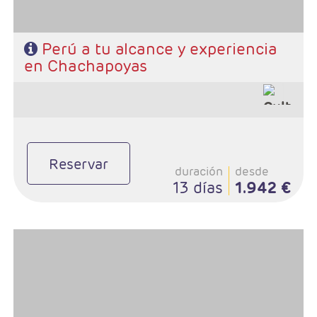
Perú a tu alcance y experiencia
en Chachapoyas
Reservar
duración
desde
13 días
1.942 €
- Salidas: Diarias
- Ruta: 2 noches Lima, 2 nohes Valle Sagrado, 1 noche Aguas
Calientes y 2 noches Cusco.
- Categoría hotelera: A elegir
- Régimen: 7 desayunos y 2 almuerzos