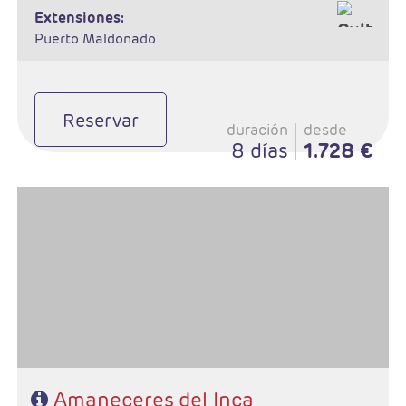
extensiones:
Puerto Maldonado
Reservar
duración
desde
8 días
1.728 €
- Salidas: Diarias
- Ruta: 2 noches Lima, 3 noches Cuzco, 1 noche Valle Sagrado, 1
noche Aguas Calientes.
- Categoría hotelera: A elegir
- Régimen: 7 desayunos y 2 almuerzos
Amaneceres del Inca