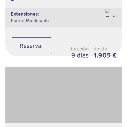
extensiones:
Puerto Maldonado
Reservar
duración
desde
9 días
1.905 €
- Salidas: Diarias
- Ruta: 3 noches Trujillo, 2 noches Chiclayo, 2 noches Lima, 3
noches Cusco, 1 noche Valle Sagrado, 1 noche Aguas Calientes.
- Régimen: 12 desayunos y 4 almuerzos