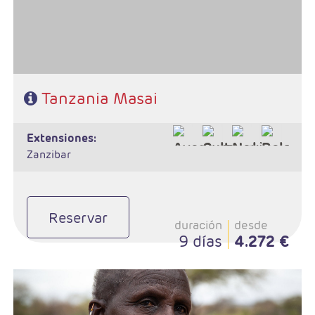
Tanzania Masai
extensiones:
Zanzibar
Reservar
duración
desde
9 días
4.272 €
- Salidas: Sábados
- Ruta: 1n Tarangire, 2n Serengeti, 2 n Karatu/Ngorongoro
- Régimen: Pensión completa