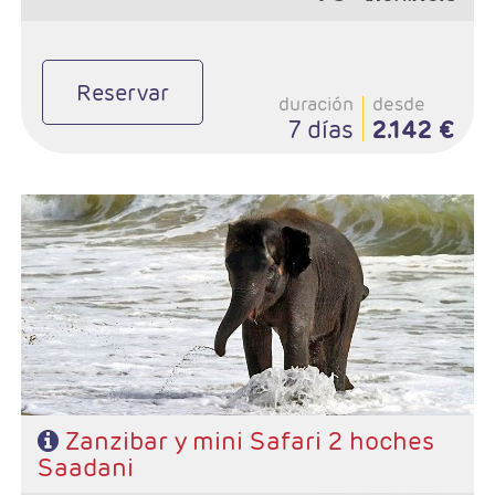
Reservar
duración
desde
7 días
2.142 €
- Salidas: Diarias
- Ruta: Stone Town 1 noche, Sadani 2 noche y playas de Zanzibar
2 noches (ampliables)
- Categoría hotelera: A elección del cliente
- Régimen: Pensión completa en safari y de libre elección en
Zanzibar
Zanzibar y mini Safari 2 hoches
Saadani