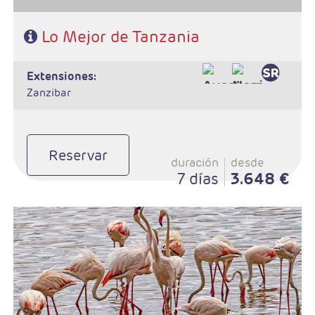
Lo Mejor de Tanzania
extensiones:
Zanzibar
Reservar
duración
desde
7 días
3.648 €
- Salidas: Martes
- Ruta: 1noche Campamento Masai, 1 noche Tarangire, 2n
Serengeti, 1 noche Ngorongoro
- Régimen: Pensión completa
- A destacar: Visado a la entrada del país.