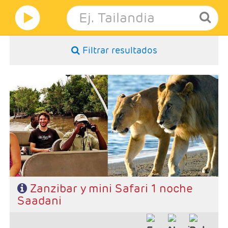
Filtrar resultados
- Salidas: Diarias
- Ruta: Stone Town 1 noche, Sadani 1 noche y playas de Zanzibar 3
noches (ampliables)
- Categoría hotelera: A elección del cliente
- Régimen: Pensión completa en safari y de libre elección en
Zanzibar
Zanzibar y mini Safari 1 noche
Saadani
Características