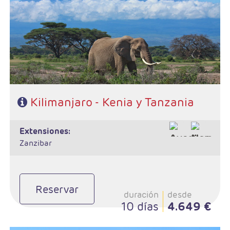
- Ruta: 2n Amboseli, 1n Arusha, 1n Karatu, 2n Serengeti y 1n
Tarangire
- Régimen: Pensión completa en el safari.
- A destacar: Visados electrónico antes de la salida del viaje.
Kilimanjaro - Kenia y Tanzania
extensiones:
Zanzibar
Reservar
duración
desde
10 días
4.649 €