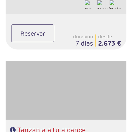
Reservar
duración
desde
7 días
2.673 €
- Salidas:Martes y sábados
- Ruta: 1 noche Tarangire, 2 noches serengeti y 1 noche Karatu
- Régimen: Pensión completa
Tanzania a tu alcance