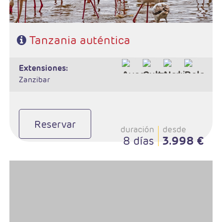
Tanzania auténtica
extensiones:
Zanzibar
Reservar
duración
desde
8 días
3.998 €
- Salidas: Martes
- Ruta: 2 noche Lake Manyara, 2 noches Serengeti, 1 noche
Ngorongoro
- Régimen: Pensión completa