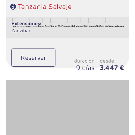
Tanzania Salvaje
extensiones:
Zanzibar
Reservar
duración
desde
9 días
3.447 €
- Salidas:Martes
- Ruta: 1 noche Karatu, 2n Serengeti,1n Tarangire
- Régimen: Pensión completa
- A destacar: Visado a la entrada del país.