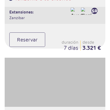
extensiones:
Zanzibar
Reservar
duración
desde
7 días
3.321 €
- Salidas:Martes según calendario
- Ruta: 1 noche Arusha, 1n Tarangire, 1n Ngorongoro, 2n Serengeti,
1n Karatu
- Régimen: Pensión completa
- A destacar: Visado a la entrada del país.