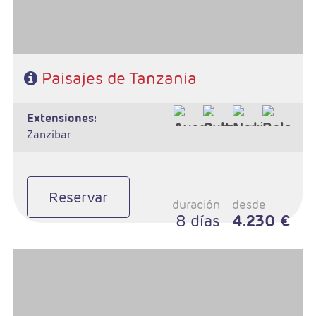
Paisajes de Tanzania
extensiones:
Zanzibar
Reservar
duración
desde
8 días
4.230 €
- Salidas: Martes
- Ruta: 1n Poblado Masai 1n Tarangire, 2n Serengeti, 2n Karatu.
- Régimen: Pensión completa