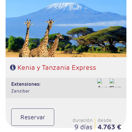
- Salidas: Sábados
- Ruta: 2n Amboseli, 1n Arusha, 1n Karatu y 2n Serengeti.
- Régimen: Pensión completa en el safari.
- A destacar: Visados electrónico antes de la salida del viaje.
Kenia y Tanzania Express
extensiones:
Zanzibar
Reservar
duración
desde
9 días
4.763 €