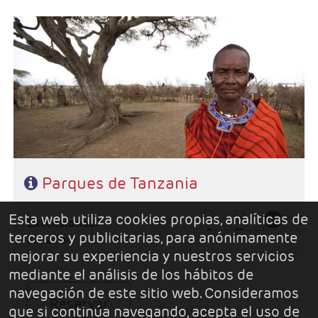
- Salidas: Sábados
- Ruta: 1 noche Tarangire, 2 noches Serengeti, 2 noches Karatu, 1
noche Lake Eyasi y 1 noche Lake Manyara
- Régimen: Pensión completa
Parques de Tanzania
Esta web utiliza cookies propias, analíticas de
extensiones:
terceros y publicitarias, para anónimamente
Zanzibar
mejorar su experiencia y nuestros servicios
mediante el análisis de los hábitos de
navegación de este sitio web. Consideramos
Reservar
que si continúa navegando, acepta el uso de
duración
desde