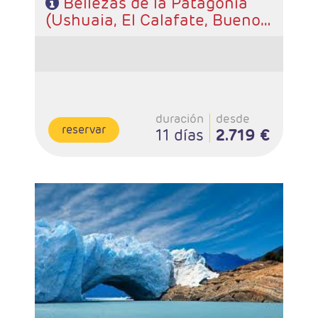
Bellezas de la Patagonia
(Ushuaia, El Calafate, Buenos
Aires)
duración
desde
reservar
11 días
2.719 €
- Salidas: Diarias, excepto Mayo-Septiembre - según
calendaio
- Ruta: 2 noches Buenos Aires, 3 noches El Calafate, 3
noches Puerto Natales y 2 noches Santiago
- Categoría hotelera: A elección del cliente
- Régimen: Alojamiento y desayuno.