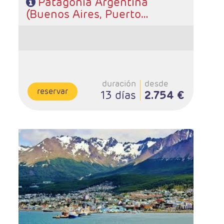
Patagonia Argentina
(Buenos Aires, Puerto
Madryn, Ushuaia y Calafate)
duración
desde
reservar
13 días
2.754 €
- Salidas: Diarias
- Ruta:2 noches Iguazú, 2 noches Ushuaia, 3 noches El
Calafate, 3 noches Bariloche y 3 noches Buenos Aires
- Categoría hotelera: A elección del cliente
- Régimen: Alojamiento y desayuno.