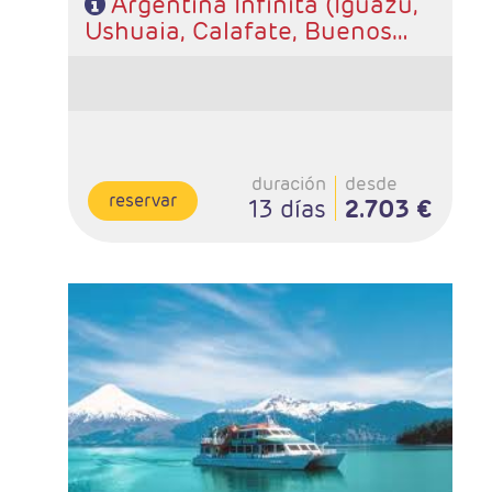
Argentina Infinita (Iguazú,
Ushuaia, Calafate, Buenos
Aires)
duración
desde
reservar
13 días
2.703 €
- Salidas: Diarias
- Ruta:Alojamiento de 3 noches Santiago, 1noche
Puerto Varas, 3 noches Bariloche y 3 noches Buenos
Aires
- Categoría hotelera: De libre elección
- Régimen: Según programa