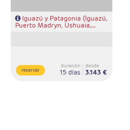
Iguazú y Patagonia (Iguazú,
Puerto Madryn, Ushuaia,
Calafate y Buenos Aires)
duración
desde
reservar
15 días
3.143 €