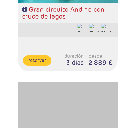
Gran circuito Andino con
cruce de lagos
duración
desde
reservar
13 días
2.889 €
- Salidas: Jueves y Viernes
- Ruta: 2 noches Iguazú, 2 noches Ushuaia, 3 noches
Calafate y 3 noches Buenos Aires.
- Categoría hotelera: A elegir por el cliente.
- Régimen: Alojamiento y desayuno.