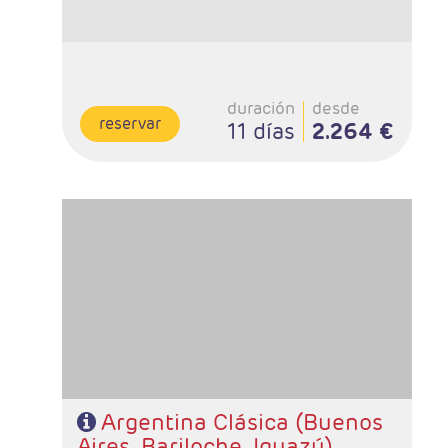
duración
desde
reservar
11 días
2.264 €
- Salidas: Diarias
- Ruta: 3 noches Buenos Aires, 3 noches Bariloche y 3
noches Iguazú
- Categoría hotelera: A elección del cliente.
- Régimen: Alojamiento y desayuno.
Argentina Clásica (Buenos
Aires, Bariloche, Iguazú)