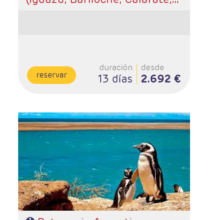
Buenos Aires)
duración
desde
reservar
13 días
2.692 €
- Salidas: Diarias
- Ruta: 3 noches Buenos Aires, 2 noches Puerto
Madryn, 2 noches Ushuaia y, 3 noches El Calafate
- Categoría hotelera: A elección del cliente
- Régimen: Alojamiento y desayuno.