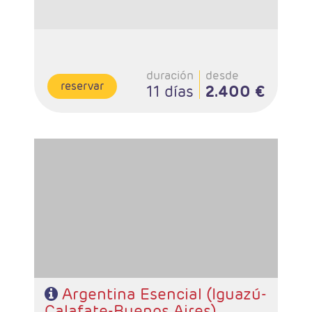
duración
desde
reservar
11 días
2.400 €
-Salidas: Diarias
- Ruta: 2 noches Iguazú, 3 noches Calafate y 3 noches
Buenos Aires.
- Categoría hotelera: A elección del cliente
- Régimen: Alojamiento y desayuno.
Argentina Esencial (Iguazú-
Calafate-Buenos Aires)