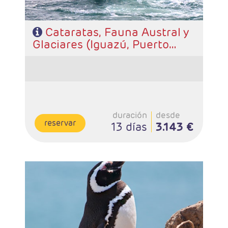
Cataratas, Fauna Austral y
Glaciares (Iguazú, Puerto
Madryn, Calafate, Buenos
Aires)
duración
desde
reservar
13 días
3.143 €
- Salidas: Diarias
- Ruta: 2 noches Iguazú, 3 noches Península Valdés, 2
noches Ushuaia, 3 noches Calafate y 3 noches Buenos
Aires.
- Categoría hotelera: A elección del cliente
- Régimen: Alojamiento y desayuno