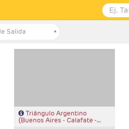
e Salida
-Salidas: Diarias
- Ruta:3 noches Buenos Aires, 3 noches Calafate y 2
noches Iguazú
- Categoría hotelera: A elección del cliente
- Régimen: Alojamiento y desayuno.
Triángulo Argentino
(Buenos Aires - Calafate -
Iguazú)