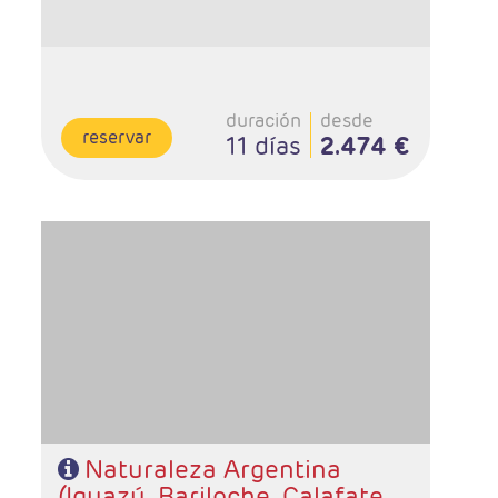
duración
desde
reservar
11 días
2.474 €
- Salidas: Diarias
- Ruta: 2 noches Iguazú, 2 noches Bariloche, 3 noches
Calafate y 3 noches Buenos Aires.
- Categoría hotelera: A elección del cliente
- Régimen: Alojamiento y desayuno.
Naturaleza Argentina
(Iguazú, Bariloche, Calafate,