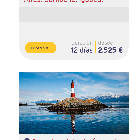
duración
desde
reservar
12 días
2.525 €
- Salidas: Diarias
- Ruta: 2 noches Iguazú, 2 noches Ushuaia, 3 noches
Calafate y 3 noches Buenos Aires.
- Categoría hotelera: A elección del cliente
- Régimen: Alojamiento y desayuno.