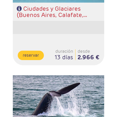
Ciudades y Glaciares
(Buenos Aires, Calafate,
Puerto Natales y Santiago)
duración
desde
reservar
13 días
2.966 €
- Salidas: Diarias
- Ruta: 2 noches Iguazú, 2 noches Península de Valdés,
3 noches Calafate y 3 noches Buenos Aires.
- Categoría hotelera: A elección del cliente
- Régimen: Alojamiento y desayuno.