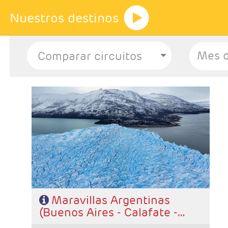
Nuestros destinos
Mes d
-Salidas: Diarias
- Ruta: 3 noches Buenos Aires, 3 noches Calafate y 2
noches Iguazú.
- Categoría hotelera: A elección del cliente
- Régimen: Alojamiento y desayuno.
Maravillas Argentinas
(Buenos Aires - Calafate -
Iguazú)