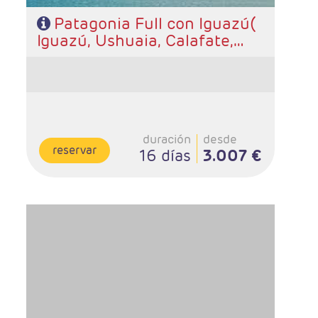
Patagonia Full con Iguazú(
Iguazú, Ushuaia, Calafate,
Barilochey Buenos Aires)
duración
desde
reservar
16 días
3.007 €
- Salidas: Diarias
- Ruta: 2 noches Iguazú, 2 noches Puerto Madryn, 2
noches Ushuaia, 3 noches El Calafate y 3 noches
Buenos Aires
- Categoría hotelera: A elección del cliente
- Régimen: Alojamiento y desayuno.