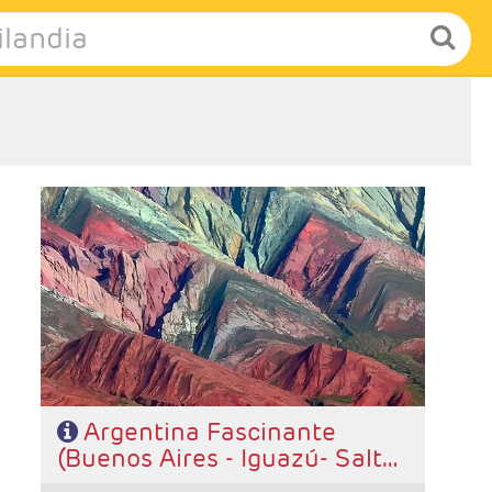
-Salidas: Diarias
- Ruta: 2 noches Buenos Aires, 2 noches Iguazú, 3
noches Salta y 1 noche Purmamarca
- Categoría hotelera: A elección del cliente
- Régimen: Alojamiento y desayuno.
Argentina Fascinante
(Buenos Aires - Iguazú- Salta
- Purmamarca)