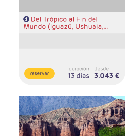
Del Trópico al Fin del
Mundo (Iguazú, Ushuaia,
Calafate, Buenos Aires)
duración
desde
reservar
13 días
3.043 €
- Salidas: Diarias
- Ruta: 3 noches Buenos Aires, 3 noches Salta, 1 noche
Cachi, 1 noche Cafayate y 1 noche Puumamarca
- Categoría hotelera: A elección del cliente.
- Régimen: Alojamiento y desayuno.