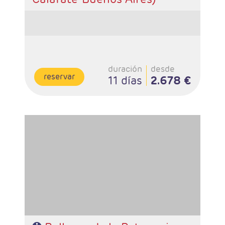
duración
desde
reservar
11 días
2.678 €
- Salidas: Diarias
- Ruta: 2 noches Ushuaia, 3 noches Calafate, 3 noches
Buenos Aires.
- Categoría hotelera: A elección del cliente.
- Régimen: Alojamiento y desayuno.