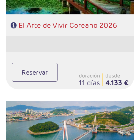
El Arte de Vivir Coreano 2026
Reservar
duración
desde
11 días
4.133 €
- Salidas: Domingos según calendario
- Ruta: 4 noches Seúl, 3 noches Busán y 1 noche Yesou
- Régimen: Desayuno diario y 3 almuerzos
- Categoría Hotelera: Primera Sup