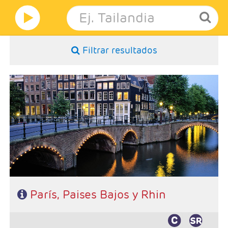
Filtrar resultados
- Salidas: Domingos
- Ruta: 3 noches París, 1Bruselas, 1 Brujas, 2 Amsterdam, 1
Frankfurt
- Categoría hotelera: 4*
- Régimen: AD
París, Paises Bajos y Rhin