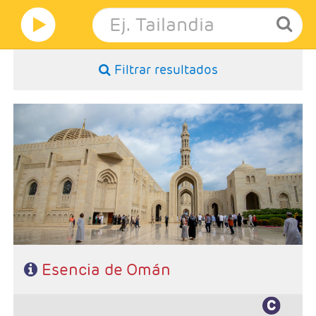
Filtrar resultados
Salidas: Según calendario
Ruta: 3 noches en Muscat, 1 noche en Nizwa, 1 noche en Wahiba
Sands y 1 noche en Ras Al Jinz
Régimen: Media Pensión
Categoría hotelera: Standard y Superior
Esencia de Omán
Características