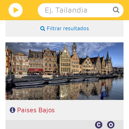
Filtrar resultados
- Salidas Martes
- Ruta: 2 noches Bruselas, 1 noche Brujas y 3 noches Amsterdam
- Régimen: Alojamiento y desayuno
- Hoteles 4* y3* Sup
Paises Bajos