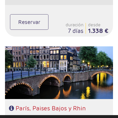
Reservar
duración
desde
7 días
1.338 €
- Salidas: Domingos
- Ruta: 3 noches París, 1Bruselas, 1 Brujas, 2 Amsterdam, 1
Frankfurt
- Categoría hotelera: 4*
- Régimen: AD
París, Paises Bajos y Rhin