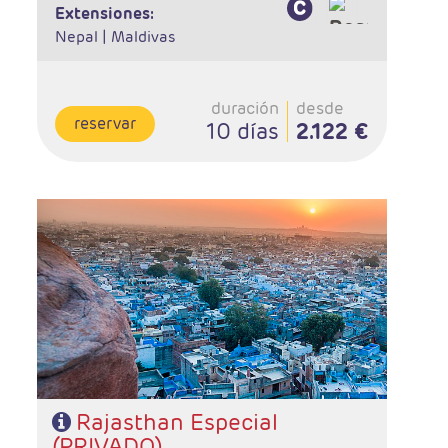
extensiones:
Nepal |
Maldivas
duración
desde
reservar
10 días
2.122 €
- Salidas: Diarias en privado
- Ruta: 1 noche en Delhi, 2 noches en Udaipur, 1 noche
en Jodhpur, 2 noches en Jaipur, 2 noches en Agra y 1
noche Delhi
- Categoría hotelera: Estándar, Primera y Superior
- Régimen: Media Pensión (9 desayunos y 8 cenas)
Rajasthan Especial
(PRIVADO)