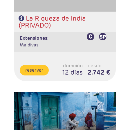
La Riqueza de India
(PRIVADO)
extensiones:
Maldivas
duración
desde
reservar
12 días
2.742 €
- Salidas: Diarias en privado
- Ruta: 1 noche en Delhi, 2 noches en Udaipur, 1 noche
en Jodhpur, 2 noches en Jaipur, 2 noches en Agra, 1
noche en Orchha, 1 noche en Khajuraho, 2 noches en
Varanasi, 1 noche en Delhi
- Categoría hotelera: Estándar, Primera y Superior
- Régimen: Media Pensión (13 desayunos y 12 cenas)