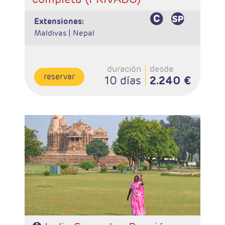
extensiones:
Maldivas |
Nepal
duración
desde
reservar
10 días
2.240 €
- Salidas: Lunes
- Ruta: 2 noches Delhi, 2 Jaipur, 2 Agra, 1 Khajuraho, 2
Varanasi
- Categoría hotelera: Estándar, Primera y Superior
- Régimen: 9 desayunos, 8 almuerzos y 8 cenas
- A destacar: Se necesita visado.