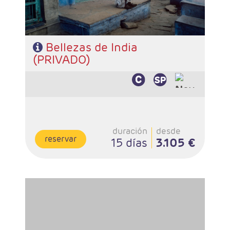
Bellezas de India
(PRIVADO)
duración
desde
reservar
15 días
3.105 €
- Salidas: Diarias
- Ruta: 2 noches Delhi, 2n Darjeeling, 2n Gangtok, 1n
Klimpong, 1n Siliguri y 1 noche Delhi
- Categoría hotelera: Única
- Régimen: 9 desayunos y 8 cenas