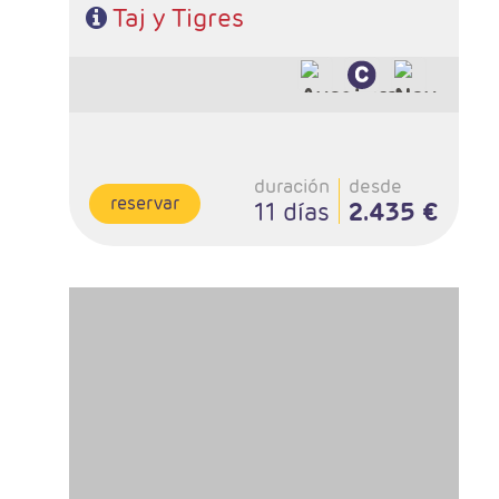
Taj y Tigres
duración
desde
reservar
11 días
2.435 €
- Salidas: Diarias
- Ruta: 2 noches Delhi, 2 Jaipur, 2 Agra, 1 Khajuraho, 2
Varanasi
- Categoría hotelera: Estándar, Primera y Superior
- Régimen: 9 desayunos, 8 almuerzos y 8 cenas
- A destacar: Se necesita visado.