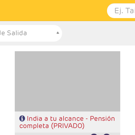
e Salida
- Salidas: Diarias en privado
- Ruta: 1 noche Delhi, 2 noches Jaipur , 2 noches Agra Y
1 una noche en Delhi
- Categoría hotelera: Estándar, Primera y Superior
- Régimen: Pensión completa
- A destacar: Se necesita visado.
India a tu alcance - Pensión
completa (PRIVADO)