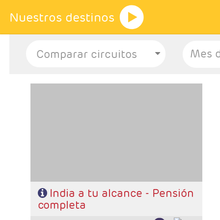
Nuestros destinos
Mes d
- Salidas: Lunes
- Ruta: 2 noches Delhi, 2 noches Jaipur y 2 noches Agra
- Categoría hotelera: Estándar, Primera y Superior
- Régimen: 6 Desayunos + 5 almuerzos + 5 cenas
- A destacar: Se necesita visado.
India a tu alcance - Pensión
completa