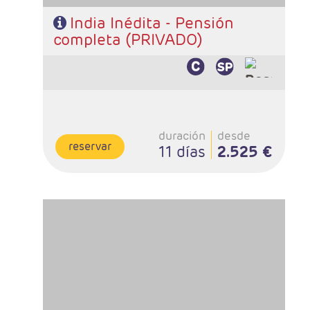
India Inédita - Pensión
completa (PRIVADO)
duración
desde
reservar
11 días
2.525 €
- Salidas: Sábados
- Ruta: 1 noche Delhi, 1 Mandawa, 1 Bikaner, 2
Jaisalmer, 1 Jodhpur, 2 Udaipur, 2 Jaipur, 1 Agra, 2 Delhi
- Categoría hotelera: PRIMERA, PRIMERA SUP
- Régimen: Media Pensión
- A destacar: Se necesita Visado.