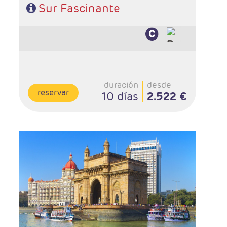
Sur Fascinante
duración
desde
reservar
10 días
2.522 €
- Salidas: Viernes
- Ruta: 2 noches Mumbai, 2 Udaipur, 2 Jaipur, 2 Agra, 1
Delhi
- Categoría hotelera: Estándar, Primera y Primera
superior
- Régimen: 9 desayunos y 9 cenas
- A destacar: Se necesita visado.