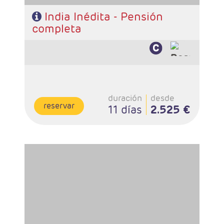
India Inédita - Pensión
completa
duración
desde
reservar
11 días
2.525 €
- Salidas: Diarias
- Ruta: 2 noches Mumbai, 2 Udaipur, 2 Jaipur, 2 Agra, 1
Delhi
- Categoría hotelera: Estándar, Primera y Primera
superior
- Régimen: 9 desayunos y 8 cenas
- A destacar: Se necesita visado.