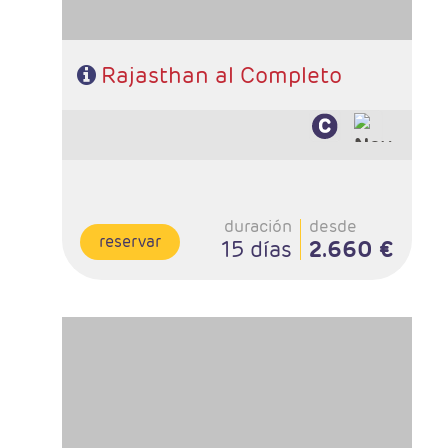
Rajasthan al Completo
duración
desde
reservar
15 días
2.660 €
- Salidas: Diarias en privado
- Ruta: 3 noches Delhi, 1 Mandawa, 1 Bikaner, 2
Jaisalmer, 1 Jodhpur, 2 Udaipur, 2 Jaipur, 1 Agra
- Categoría hotelera: PRIMERA, PRIMERA SUP
- Régimen: Media Pensión
- A destacar: Se necesita Visado.