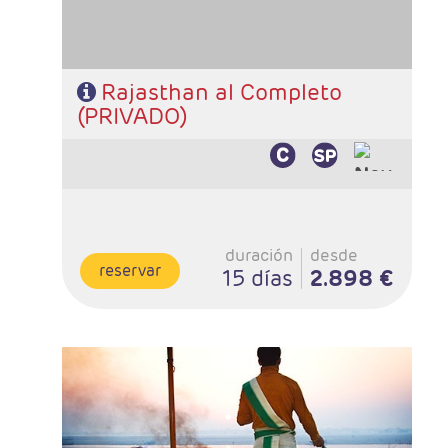
Rajasthan al Completo
(PRIVADO)
duración
desde
reservar
15 días
2.898 €
- Salidas: Sábados
- Ruta: 1 noches Delhi, 1 Shekavati, 1 Bikaner, 2
Jaisalmer, 1 Jodhpur, 2 Udaipur, 2 Jaipur, 1 Agra, 2
Benares y 2 Delhi
- Categoría hotelera: PRIMERA o SUPERIOR