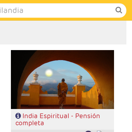
- Salidas: Lunes
- Ruta: 1 noches Delhi, 2n Jaipur, 2n Agra, 1n Delhi, 1n
Varanasi y 1 noche Delhi
- Categoría hotelera: Estándar, Primera y Superior
- Régimen: 8 desayunos, 7 almuerzos y 6 cenas
- A destacar: Se necesita visado.
India Espiritual - Pensión
completa