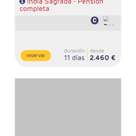
India Sagrada - Pensión
completa
duración
desde
reservar
11 días
2.460 €
- Salidas: Lunes
- Ruta: 2 noches Delhi, 2 Jaipur, 2 Agra, 1 Khajuraho, 2
Varanasi
- Categoría hotelera: Estándar, Primera y Superior
- Régimen: 9 desayunos, 8 almuerzos y 8 cenas
- A destacar: Se necesita visado.