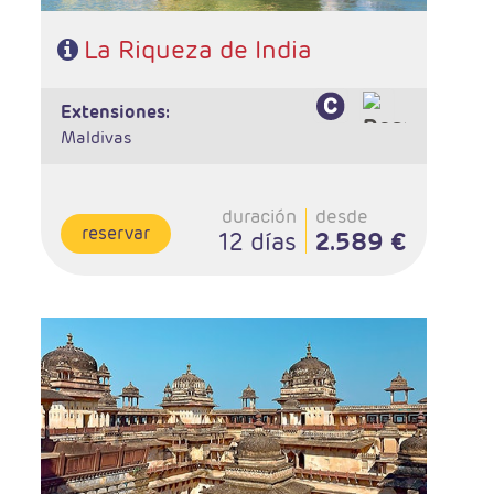
La Riqueza de India
extensiones:
Maldivas
duración
desde
reservar
12 días
2.589 €
- Salidas: Lunes
- Ruta: 1 noche en Delhi, 2 noches en Udaipur, 1 noche
en Jodhpur, 2 noches en Jaipur, 2 noches en Agra, 1
noche en Orchha, 1 noche en Khajuraho, 2 noches en
Varanasi, 1 noche en Delhi
- Categoría hotelera: Estándar, Primera y Superior
- Régimen: Media Pensión (13 desayunos y 12 cenas)