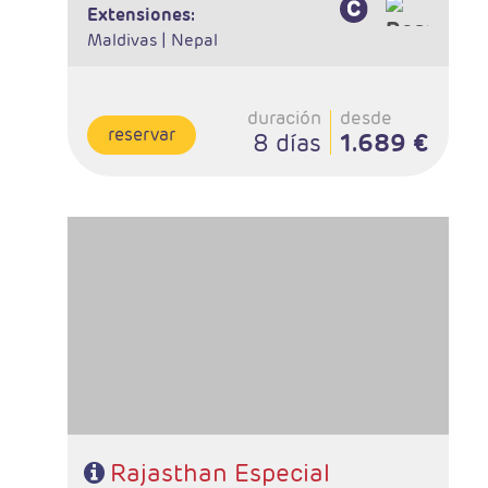
extensiones:
Maldivas |
Nepal
duración
desde
reservar
8 días
1.689 €
- Salidas: Lunes
- Ruta: 1noche en Delhi, 2 noches en Udaipur, 1 noche
en Jodhpur, 2 noches en Jaipur, 2 noches en Agra, 1
noche en Delhi
- Categoría hotelera: Estándar, Primera y Superior
- Régimen: Media Pensión (9 desayunos y 8 cenas)
Rajasthan Especial