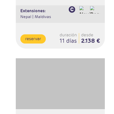
extensiones:
Nepal |
Maldivas
duración
desde
reservar
11 días
2.138 €
- Salidas: Diarias
- Ruta: 2 noches Delhi, 2n Jaipur, 2n Ranthambore, 2n
Agra y 1 noche Delhi
- Categoría hotelera: Primera y Superior
- Régimen: 9 desayunos, 3 almuerzos y 7 cenas
- A destacar: Se necesita visado.