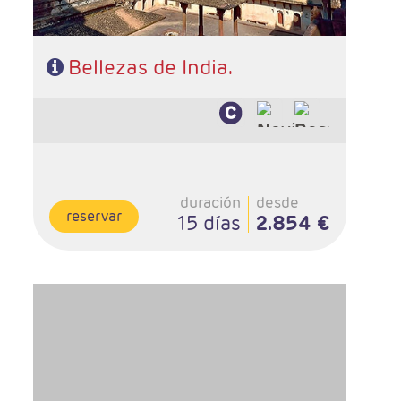
Bellezas de India.
duración
desde
reservar
15 días
2.854 €
- Salidas: Diarias
- Ruta: 2 noches Delhi, 2 Leh, 2 Valle de Nubra, 1 Lago
Pangong, 1 Leh y 1 Delhi
- Categoría hotelera: Única
- Régimen: Media pensión
- A destacar: Se necesita visado.