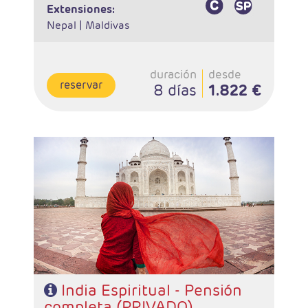
extensiones:
Nepal |
Maldivas
duración
desde
reservar
8 días
1.822 €
- Salidas: Diarias en privado
- Ruta: 1 noches Delhi, 2n Jaipur, 2n Agra, 1n Delhi, 1n
Varanasi y 1 noche Delhi
- Categoría hotelera: Estándar, Primera y Superior
- Régimen: 8 desayunos, 7 almuerzos y 6 cenas
- A destacar: Se necesita visado.
India Espiritual - Pensión
completa (PRIVADO)