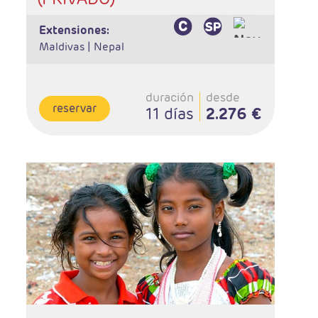
extensiones:
Maldivas |
Nepal
duración
desde
reservar
11 días
2.276 €
- Salidas: Sábados
- Ruta: 1 noche Chennai, 1 Mahabalipuram, 1
Kumbakonam, 2 Madurai, 1 Periyar y 2 Cochin
- Categoría hotelera: Primera y Superior
- Régimen: 8 desayunos y 7 cenas
- A destacar: Se necesita visado.