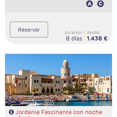
Reservar
duración
desde
8 días
1.438 €
- Duración: 8 Días / 7 noches
- Salidas: Martes,Miercoles, Jueves, Viernes, Sábados y Domingos
- Ruta: 4 noches Ammán, 2 Petra, 1 Aqaba
- Categoría hotelera: 3*,4*,5*,5*L
- Régimen: MP
- A destacar: Visado
Jordania Fascinante con noche