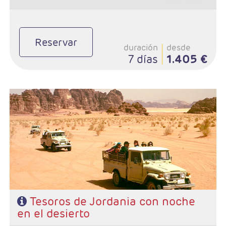
Reservar
duración
desde
7 días
1.405 €
- Duración: 8 Días / 7 noches
- Salidas: Martes, Miercoles, Jueves, Viernes, Sábados y Domingos
- Ruta: 4 noches Ammán, 2 Petra, 1 Wadi Rum
- Categoría hotelera: 3*,4*,5*,5*L
- Régimen: MP
- A destacar: Visado
Tesoros de Jordania con noche
en el desierto