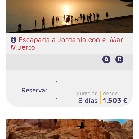
- A destacar: Visado
Escapada a Jordania con el Mar
Muerto
Reservar
duración
desde
8 días
1.503 €
- Duración: 8 Días / 7 noches
- Salidas: Martes
- Ruta: 3 noches Ammán, 2 Petra, 1 Wadi Rum y 1 Aqaba