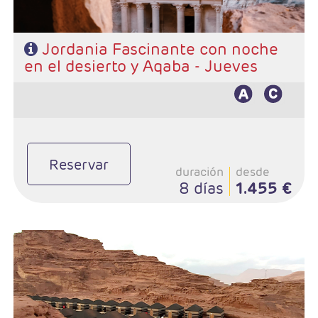
Jordania Fascinante con noche
en el desierto y Aqaba - Jueves
Reservar
duración
desde
8 días
1.455 €
- Duración: 8 Días / 7 noches
- Salidas: Martes, Miercoles, Jueves, Viernes, Sábados y Domingos
- Ruta: 3 noches Ammán, 2 Petra, 1 Wadi Rum y 1 Mar Muerto
- Categoría hotelera: 3*,4*,5*,5*L
- Régimen: MP
- A destacar: Visado