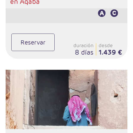
en Aqaba
Reservar
duración
desde
8 días
1.439 €
- Duración: 8 Días / 7 noches
- Salidas: Martes, Miercoles, Jueves, Viernes, Sábados y Domingos
- Ruta: 5 noches Ammán, 2 Petra
- Categoría hotelera: 3*,4*,5*,5*L
- Régimen: MP
- A destacar: Visado