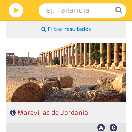
Filtrar resultados
- Duración: 7 Días / 6 noches
- Salidas: Miercoles, jueves, viernes, sábados y domingos
- Ruta: 4 noches Ammán, 2 Petra
- Categoría hotelera: 3*,4*,5*,5*L
- Régimen: MP
- A destacar: Visado
Maravillas de Jordania