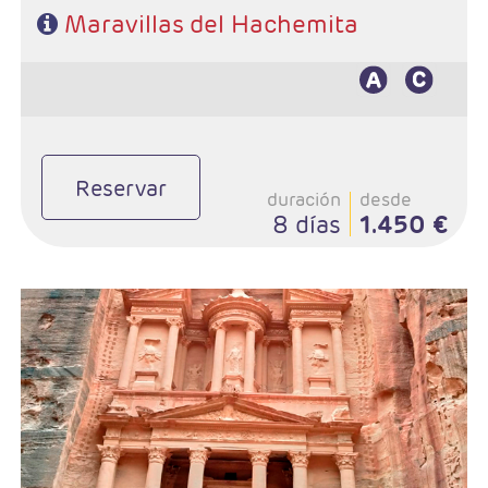
Maravillas del Hachemita
Reservar
duración
desde
8 días
1.450 €
- Duración: 8 Días / 7 noches
- Salidas: Martes y jueves
- Ruta: 3 noches Ammán, 2 Petra y 2 Aqaba
- Categoría hotelera: 3*,4*,5*,5*L
- Vuelo Interno Aqaba - Ammán
- Régimen: MP