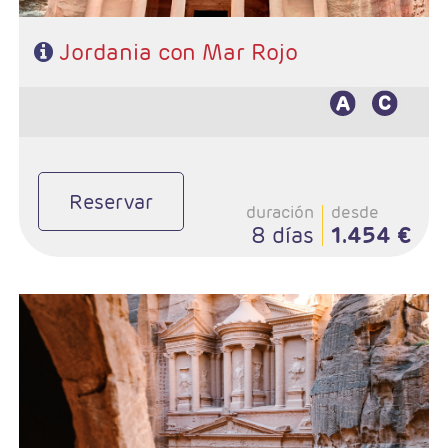
Jordania con Mar Rojo
Reservar
duración
desde
8 días
1.454 €
- Duración: 8 Días / 7 noches
- Salidas: Jueves
- Ruta: 3 noches Ammán, 2 Petra, 1 Wadi Rum y 1 Aqaba
- Categoría hotelera: 3*,4*,5*,5*L
- Vuelo Interno Aqaba - Ammán
- Régimen: MP
- A destacar: Visado