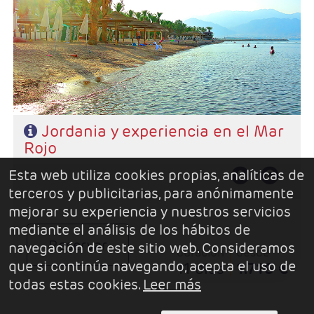
- Salidas: Martes, Miercoles, Jueves, Viernes, Sábados y Domingos
- Ruta: 4 noches Ammán, 2 Petra, 1 Wadi Rum, 3 Aqaba
- Categoría hotelera: 3*,4*,5*,5*L
- Vuelo Interno Aqaba - Ammán
- Régimen: MP
- A destacar: Visado
Jordania y experiencia en el Mar
Rojo
Esta web utiliza cookies propias, analíticas de
terceros y publicitarias, para anónimamente
mejorar su experiencia y nuestros servicios
mediante el análisis de los hábitos de
Reservar
navegación de este sitio web. Consideramos
duración
desde
que si continúa navegando, acepta el uso de
11 días
1.716 €
todas estas cookies.
Leer más