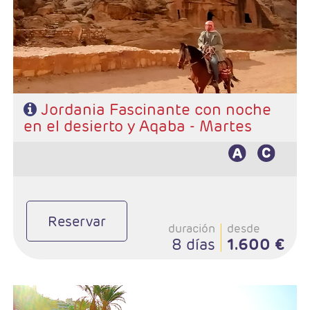
- Categoría hotelera: 3*,4*,5*,5*L
- Vuelo Interno Aqaba - Ammán
- Régimen: MP
- A destacar: Visado
Jordania Fascinante con noche
en el desierto y Aqaba - Martes
Reservar
duración
desde
8 días
1.600 €
- Duración: 11 Días / 10 noches