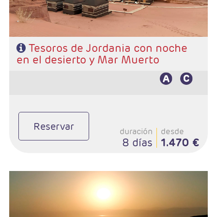
Tesoros de Jordania con noche
en el desierto y Mar Muerto
Reservar
duración
desde
8 días
1.470 €
- Duración: 8 Días / 7 noches
- Salidas: Martes, Miercoles, Jueves, Viernes, Sábados y Domingos
- Ruta: 3 noches Ammán, 2 Petra y 2 Mar Muerto
- Categoría hotelera: 3*,4*,5*,5*L
- Régimen: MP