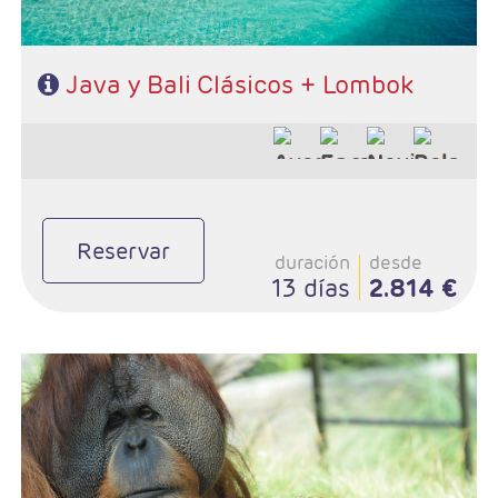
Java y Bali Clásicos + Lombok
Reservar
duración
desde
13 días
2.814 €
- Salidas: Diarias excepto Martes
- Ruta: 2 noches Parapat, 3 noches Medan, 2 noches Jogyakarta y
2 noches Ubud (ampliables)
- Categoría hotelera: 4* en Parapat y Medan, 5* en Jogyakarta y a
lección en Ubud.
- Régimen: Pensión completa en Sumatra