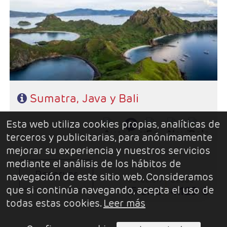
- Ruta: 5 noches Sumatra, 2 noches Java, y 5 noches en Bali.
- Régimen: Desayunos + 5 almuerzos y 4 cenas
Sumatra, Java y Bali
Esta web utiliza cookies propias, analíticas de
terceros y publicitarias, para anónimamente
mejorar su experiencia y nuestros servicios
mediante el análisis de los hábitos de
Reservar
navegación de este sitio web. Consideramos
duración
desde
que si continúa navegando, acepta el uso de
15 días
4.125 €
todas estas cookies.
Leer más