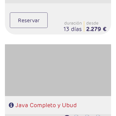
Reservar
duración
desde
13 días
2.279 €
- Salidas: Diarias excepto Sábados
- Ruta: 2 noches Jogyakarta, 1 noche Bromo, 3 noches Ubud
(ampliables)
- Categoría hotelera: Hotel Melia Purosani en Yogyakarta, Hotel
Bromo Tosari y a su elección en Ubud.
- Régimen: Alojamiento y desayuno + 2 almuerzos.
Java Completo y Ubud