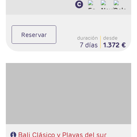
Reservar
duración
desde
7 días
1.372 €
- Salidas: Lunes todo el año y jueves de julio a septiembre
- Ruta: 1 noche Sanur, 1 noche Lovina, 1 noche Candidasa, 1 noche
Ubud y 3 oches playa (ampliables).
- Régimen: Alojamiento y desayuno + 3 almuerzos
Bali Clásico y Playas del sur