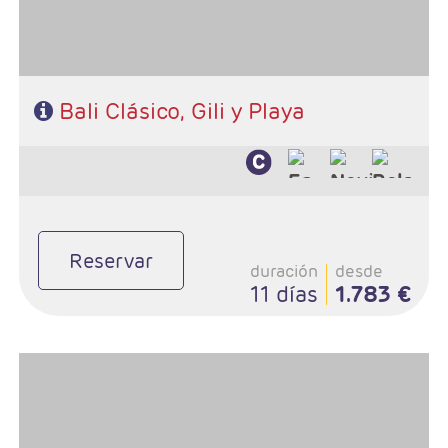
Bali Clásico, Gili y Playa
Reservar
duración
desde
11 días
1.783 €
- Salidas: Diarias
- Ruta: Ubud 4 noches (ampliables) - Gili 3 noches (ampliables) y 1
noche en Bali
- Categoría hotelera: A elección del cliente
- Régimen: A elección del cliente