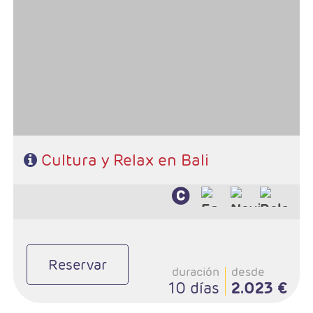
- Salidas: Diarias
- Ruta: Circuito 3 noches, playa de Bali 4 noches.
- Categoría hotelera: A elección del cliente.
- Régimen: A elección del cliente.
Cultura y Relax en Bali
Reservar
duración
desde
10 días
2.023 €