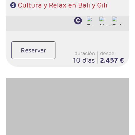
Cultura y Relax en Bali y Gili
Reservar
duración
desde
10 días
2.457 €
- Salidas: Diarias
- Ruta: 3 noches Java / 7 noches Bali
- Categoría hotelera: Superior
- Régimen:HD + 1 almuerzo