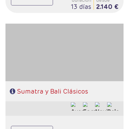
duración
desde
13 días
2.140 €
- Salidas: Domingos de julio a septiembre
- Ruta: 4 noches Sumatra / 5 noches Bali
- Régimen:HD + 6 almuerzos y 3 cenas
Sumatra y Bali Clásicos