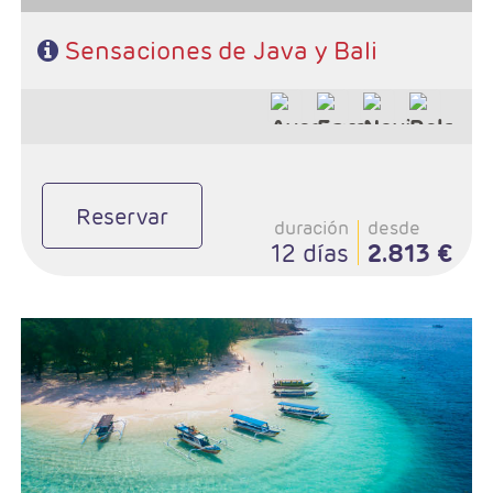
Sensaciones de Java y Bali
Reservar
duración
desde
12 días
2.813 €
- Salidas: Viernes
- Ruta: 3 noches Java / 4 noches Bali / 3 nochews Lombok
- Régimen:HD + 8 almuerzos