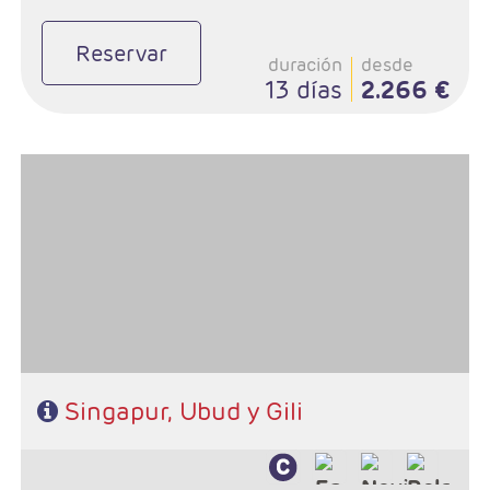
Reservar
duración
desde
13 días
2.266 €
Salidas: Jueves
Ruta: 3 noches Singapur, 4 noches Ubud y 3 Gili
Hoteles: De libre elección
Régimen: De libre elección
Singapur, Ubud y Gili