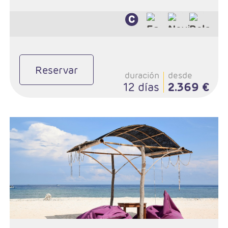
Reservar
duración
desde
12 días
2.369 €
- Salidas: Diarias
- Ruta: Circuito 3 noches, playa de sur de Bali 3 noches.
- Extensión a Gili 2 noches (ampliables)
- Categoría hotelera: A elección del cliente.
- Régimen: A elección del cliente.