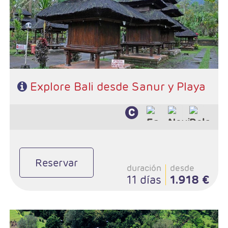
Explore Bali desde Sanur y Playa
Reservar
duración
desde
11 días
1.918 €
- Salidas: Viernes