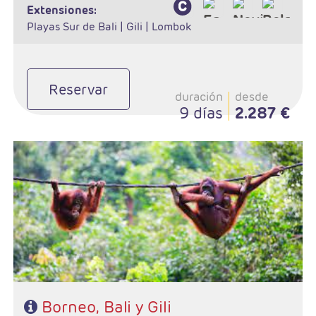
extensiones:
Playas Sur de Bali |
Gili |
Lombok
Reservar
duración
desde
9 días
2.287 €
- Salidas: Diarias
- Ruta: 1 noche en Yakarta, 2 noches en Pangkalanbun, 4 noches
en Bali y 3 noches en Gili (ampliables)
- Categoría hotelera:Jakarta Airport Hotel, Rimba Lodge Borneo, y
a su elección en Bali y Gili
- Régimen: Según itinerario
Borneo, Bali y Gili