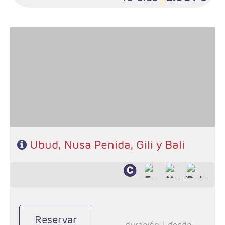
- Salidas: Diarias
- Ruta: 2 noches en Ubud, 2 noches en Nusa Penida, 3 noches en
Gili y 3 noches en Bali (ampliables)
- Categoría hotelera: A elección del cliente
- Régimen: Desayuno y 2 almuerzos
Ubud, Nusa Penida, Gili y Bali
Reservar