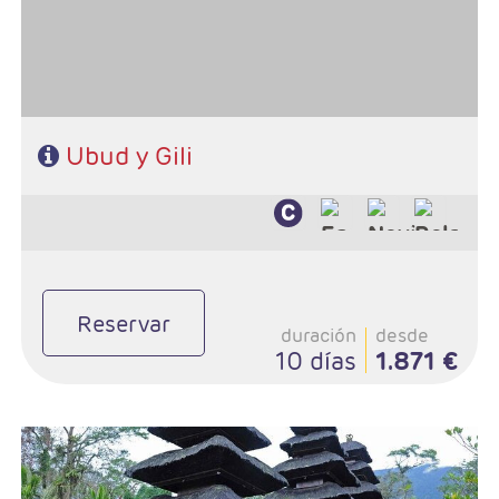
Ubud y Gili
Reservar
duración
desde
10 días
1.871 €
- Salidas: Lunes
- Ruta: Sanur (excursiones incluidas)
Régimen: Alojamiento y desayuno + 3 almuerzos y 1 cena