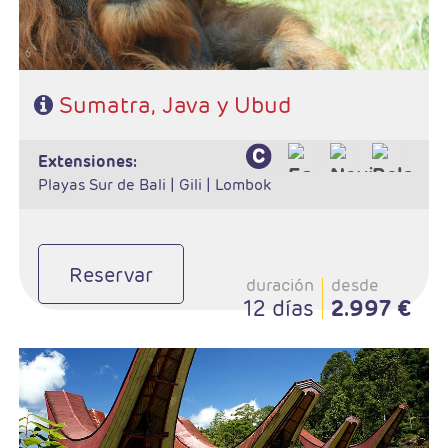
Sumatra, Java y Ubud
extensiones:
Playas Sur de Bali |
Gili |
Lombok
Reservar
duración
desde
12 días
2.997 €
- Salidas: Martes
- Ruta: 2 noches Jogyakarta, 1 noche Bromo, 4 noches Celebes y 3
en playa (ampliables)
- Régimen: Alojamiento y desayuno + 8 almuerzos y 4 cenas