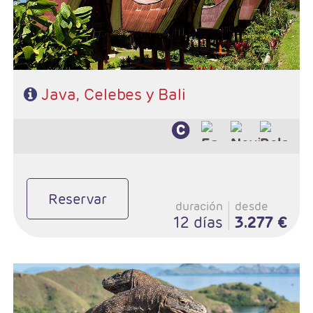
Java, Celebes y Bali
Reservar
duración
desde
12 días
3.277 €
- Salidas: Diarias
- Ruta: 3 noches Java / 2 noches Komodo / 7 noches Bali
- Régimen: 12 desayunos + 1 almuerzo