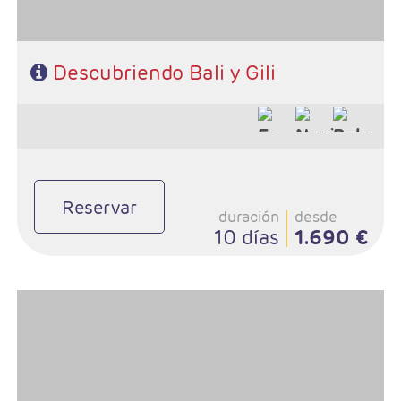
Descubriendo Bali y Gili
Reservar
duración
desde
10 días
1.690 €
- Salidas: Lunes todo el año y jueves de julio a septiembre
- Ruta: 1 noche Sanur, 1 noche Lovina, 1 noche Candidasa, 1 noche
Ubud, 2 noches Gili y 2 oches playa (ampliables).
- Régimen: Alojamiento y desayuno + 3 almuerzos