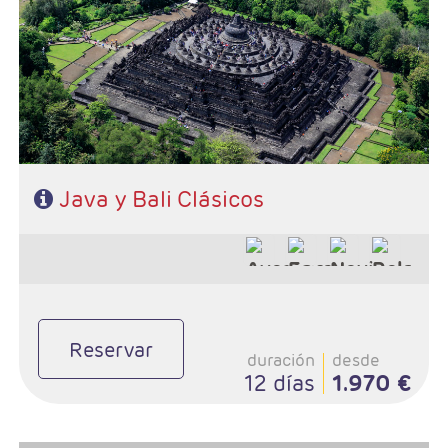
- Ruta: 3 noches Java / 6 noches Bali
- Régimen:HD + 5 almuerzos
Java y Bali Clásicos
Reservar
duración
desde
12 días
1.970 €