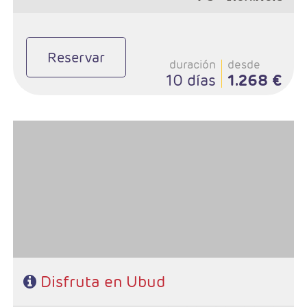
Reservar
duración
desde
10 días
1.268 €
- Salidas: Diarias
- Ruta: Ubud 4 noches (ampliables)
- Categoría hotelera: A elección del cliente
- Régimen: A elección del cliente
Disfruta en Ubud