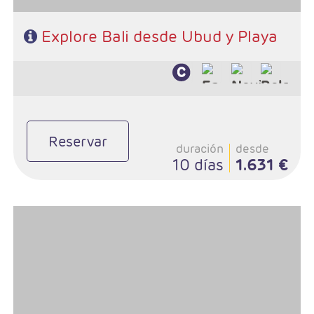
Explore Bali desde Ubud y Playa
Reservar
duración
desde
10 días
1.631 €
- Salidas: Diarias
- Ruta: Bali y Gili
- Categoría hotelera: A elección del cliente
- Régimen: A elección del cliente