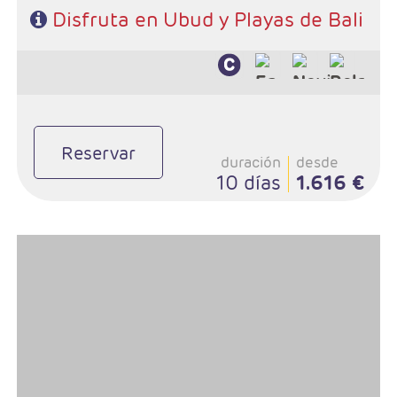
Disfruta en Ubud y Playas de Bali
Reservar
duración
desde
10 días
1.616 €
- Salidas: Lunes y viernes
- Ruta: Ubud (excursiones incluidas) y playas de Bali
Régimen: Alojamiento y desayuno + 3 almuerzos