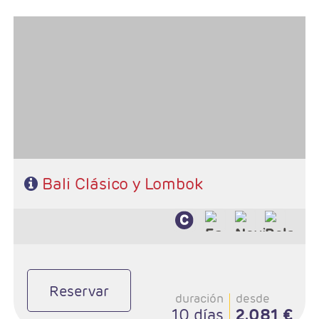
- Salidas: Lunes de julio a septiembre
- Ruta: 1 noche Sanur, 1 noche Lovina, 1 noche Candidasa, 1 noche
Ubud y 3 noches Lombok
- Régimen: Alojamiento y desayuno + 6 almuerzos
Bali Clásico y Lombok
Reservar
duración
desde
10 días
2.081 €