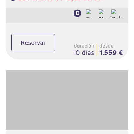
Reservar
duración
desde
10 días
1.559 €
- Salidas: Diarias
- Ruta: Ubud y playas de Bali
- Categoría hotelera: A elección del cliente
- Régimen: A elección del cliente