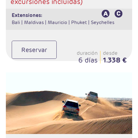
excursiones incluidas)
extensiones:
Bali |
Maldivas |
Mauricio |
Phuket |
Seychelles
Reservar
duración
desde
6 días
1.338 €
- Salidas: Diarias
- Ruta: Dubai 7 noches.
- Categoría hotelera: A elección del cliente.
- Régimen: Alojamiento y desayuno
- Excursiones incluidas:
Visita ciudad de Dubai en regular con guía de habla hispana.
Safari por el desierto con cena barbacoa, en jeeps de 6 pax sin
guía de habla hispana.
Visita medio día Sharjah en regular con guía de habla hispana.
Cena Buffet en Dhow Cruise Creek con traslados.
Visita Abu Dhabi día completo en regularcon guía de habla
hispana, almuerzo no incluido.
Visita Ciudad de Fujairah en regular con guía de habla hispana,