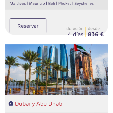
Maldivas |
Mauricio |
Bali |
Phuket |
Seychelles
Reservar
duración
desde
4 días
836 €
- Salidas: Diarias
- Ruta: Dubai 3 noches y 2 noches Abu Dhabi
- Categoría hotelera: A elección del cliente.
- Régimen: Alojamiento y desayuno
- Excursiones incluidas:
* Visita ciudad Dubai con guía de habla hispana.
* Safari por el desierto con cena barbacoa.
* Visita día completo Abu Dhabi con almuerzo
Dubai y Abu Dhabi