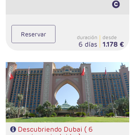
Reservar
duración
desde
6 días
1.178 €
- Salidas: Diarias
- Ruta: Dubai 5 noches.
- Categoría hotelera: A elección del cliente.
- Régimen: Alojamiento y desayuno
- Excursiones incluidas:
* Visita ciudad Dubai con guía de habla hispana.
* Safari por el desierto con cena barbacoa.
* Visita medio día Sharjah con guía de habla hispana.
* Cena Buffet en Dhow Cruise Creek con traslados incluidos.
* Visita Ciudad de Abu Dhabi con guía de habla hispana. Almuerzo
no incluido.
* Visita Ciudad de Fujairah en regular guía de habla hispana.
Almuerzo no incluido.
Descubriendo Dubai ( 6