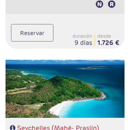
Reservar
duración
desde
9 días
1.726 €
Salidas: Diarias
Combinado Mahé - Praslín
Hoteles de su elección
Seychelles (Mahé- Praslín)