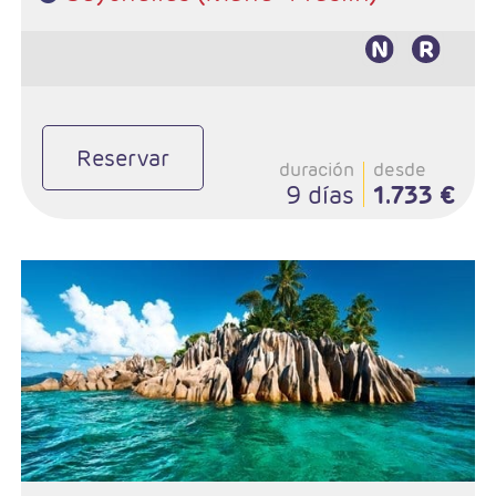
Reservar
duración
desde
9 días
1.733 €
Salidas: Diarias
Combinado Mahé - Praslín - La Digue
Hoteles de su elección