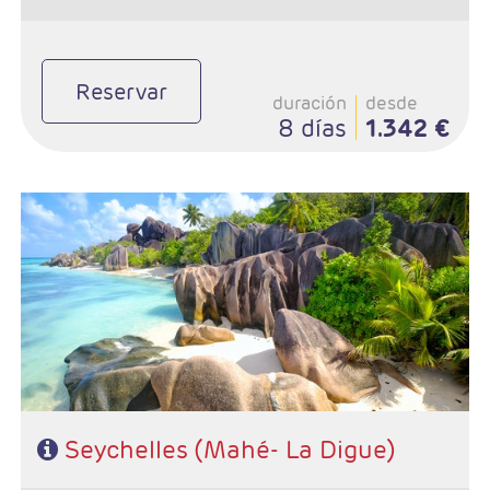
Reservar
duración
desde
8 días
1.342 €
Salidas: Diarias
Combinado Mahé - La Digue
Hoteles de su elección
Seychelles (Mahé- La Digue)