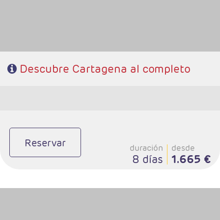
Descubre Cartagena al completo
Reservar
duración
desde
8 días
1.665 €
- Salidas: Diarias
- Ruta: 3 noches Bogotá y 3 noches Cartagena (ampliables)
- Categoría hotelera: Libre elección