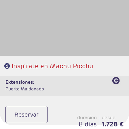
- Salidas: Diarias
- Ruta: 2 noches Lima, 2 noches Cusco, 1noche Aguas Calientes y 1noche
Cusco
- Categoría hotelera: A elegir
- Régimen: 6 desayunos y 1almuerzo
Inspírate en Machu Picchu
extensiones:
Puerto Maldonado
Reservar
duración
desde
8 días
1.728 €