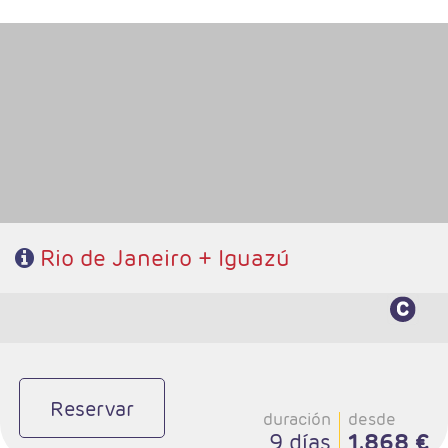
- Salidas: Diarias
- Ruta: 4 noches Rio y 3 noches Iguazú (ampliables)
- Categoría hotelera: De libre elección
- Régimen: Alojamiento y desayuno
Rio de Janeiro + Iguazú
Reservar
duración
desde
9 días
1.868 €