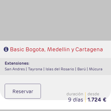
- Ruta: 2 noches Bogotá y 3 noches Cartagena
- Categoría hotelera: Turista, T.Superior y Primera
- Régimen: Alojamiento y Desayuno
Basic Bogota, Medellin y Cartagena
extensiones:
San Andres |
Tayrona |
Islas del Rosario |
Barú |
Múcura
Reservar
duración
desde
9 días
1.724 €