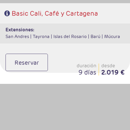
Basic Cali, Café y Cartagena
extensiones:
San Andres |
Tayrona |
Islas del Rosario |
Barú |
Múcura
Reservar
duración
desde
9 días
2.019 €
- Salidas: Diarias
- Ruta: 3 noches Cali, 3 noches zona Cafetera y 3 noches Medellin
(ampliables)
- Categoría hotelera: Varias
- Régimen: Según programa