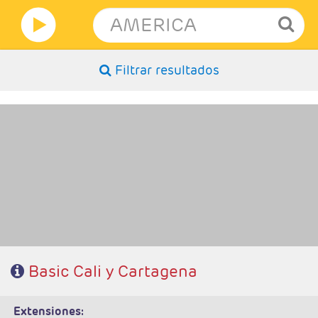
Filtrar resultados
- Salidas: Diarias
- Ruta: 2 noches Cali y 3 noches Cartagena (ampliables)
- Categoría hotelera: Turista, T.Superior y Primera
- Régimen: Alojamiento y Desayuno
Basic Cali y Cartagena
Características
extensiones: