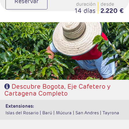
Reservar
duración
desde
14 días
2.220 €
- Salidas: Diarias
- Ruta: 3 noches Bogotá, 3 noches zona Cafetera y 3 noches Cartegena
- Categoría hotelera: De libre elección
- Régimen: Según programa
Descubre Bogota, Eje Cafetero y
Cartagena Completo
extensiones:
Islas del Rosario |
Barú |
Múcura |
San Andres |
Tayrona