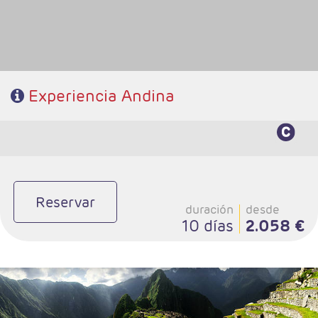
Experiencia Andina
Reservar
duración
desde
10 días
2.058 €
- Salidas: Diarias
- Ruta: 3 noches Lima, 1 noche Paracas y 3 noches Cusco.
- Categoría hotelera: A elegir