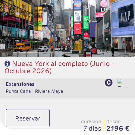
- Salida: Jueves de Junio a Octubre
- 5 noches de estancia
- Régimen: Alojamiento
- Visitas incluidas (Contrastes, Alto y Bajo Manhattan y Washington
- Hotel: Sheraton New York Times Square
Nueva York al completo (Junio -
Octubre 2026)
extensiones:
Punta Cana |
Riviera Maya
Reservar
duración
desde
7 días
2.196 €