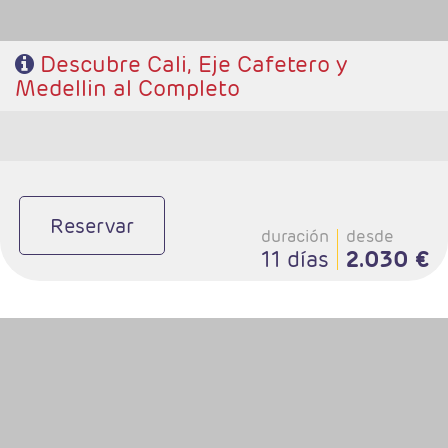
Descubre Cali, Eje Cafetero y
Medellin al Completo
Reservar
duración
desde
11 días
2.030 €
- Salidas: Diarias
- Ruta: 2 noches Cali, 2 noches Medellin y 3 noches Cartagena
(ampliables)
- Categoría hotelera: Libre elección
- Régimen: Alojamiento y Desayuno