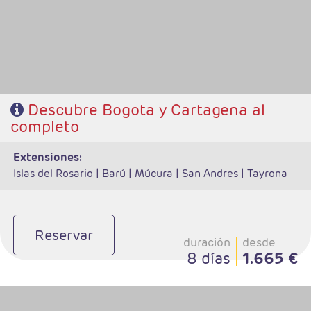
- Régimen: Según programa
Descubre Bogota y Cartagena al
completo
extensiones:
Islas del Rosario |
Barú |
Múcura |
San Andres |
Tayrona
Reservar
duración
desde
8 días
1.665 €
- Salidas: Diarias