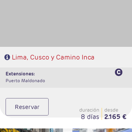
- Ruta: 2 noches Lima, 2 noches Cusco, 1noche Aguas Calientes y 1noche
Cusco
- Categoría hotelera: A elegir
- Régimen: 6 desayunos y 1almuerzo
Lima, Cusco y Camino Inca
extensiones:
Puerto Maldonado
Reservar
duración
desde
8 días
2.165 €