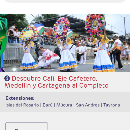
- Salidas: Diarias
- Ruta: 3 noches Cali, 3 noches zona Cafetera, 3 noches Medellin y 3
noches Cartegena (ampliables)
- Categoría hotelera: Varias
- Régimen: Según programa
Descubre Cali, Eje Cafetero,
Medellin y Cartagena al Completo
extensiones:
Islas del Rosario |
Barú |
Múcura |
San Andres |
Tayrona