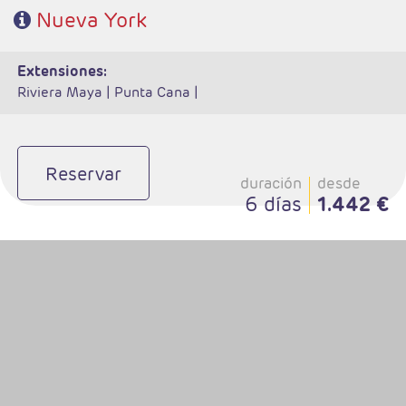
Nueva York
extensiones:
Riviera Maya |
Punta Cana |
Reservar
duración
desde
6 días
1.442 €
- Salidas: Diarias
- Ruta: 2 noches Cali y 2 noches Medellin (ampliables)
- Categoría hotelera: Libre elección
- Régimen: Alojamiento y Desayuno