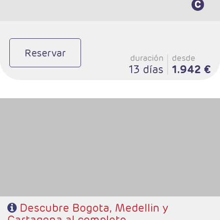
Reservar
duración
desde
13 días
1.942 €
- Salidas: Diarias
- Ruta: 3 noches Bogotá, 3 nochesMedellin y 3 noches Cartagena
(ampliables)
- Categoría hotelera: Libre elección
- Régimen: Según programa
Descubre Bogota, Medellin y
Cartagena al completo