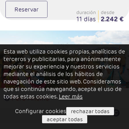
Reservar
duración
desde
11 días
2.242 €
- Salidas: Diarias
- Ruta: 2 noches Lima, 3 noches Cusco, 1 noche Valle Sagrado, 1 noche
Aguas Calientes y 2 noches Puno.
Esta web utiliza cookies propias, analíticas de
- Régimen: 9 desayunos y 4 almuerzo
terceros y publicitarias, para anónimamente
mejorar su experiencia y nuestros servicios
mediante el análisis de los hábitos de
navegación de este sitio web. Consideramos
que si continúa navegando, acepta el uso de
todas estas cookies.
Leer más
Perú Andino
Configurar cookies
rechazar todas
aceptar todas