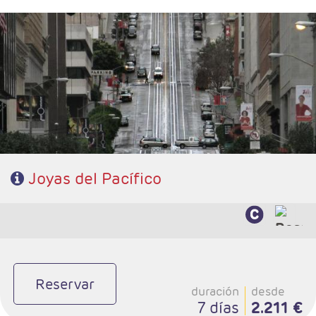
- Salida: Jueves
- Ruta: San Francisco - Monterey - Carmel - Lompoc - Santa Bárbara -
Los Angeles
- Categoría hotelera: 3*- 4*
- Régimen: Alojamiento y desayuno
Joyas del Pacífico
Reservar
duración
desde
7 días
2.211 €