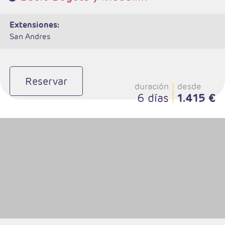
extensiones:
San Andres
Reservar
duración
desde
6 días
1.415 €
- Salidas: Diarias
- Ruta: 4 noches (ampliables) Nueva York
- Categoría hotelera: A su elección
- Régimen: A su elección
- A destacar: Incluye traslados y Alto y Bajo Manhatan