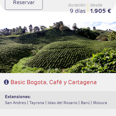
Reservar
duración
desde
9 días
1.905 €
- Salidas: Diarias
- Ruta: 2 noches Bogotá, 2 noches zona Cafetera y 3 noches Cartagena
- Categoría hotelera: Turista, T.Superior y Primera
- Régimen: Alojamiento y Desayuno
Basic Bogota, Café y Cartagena
extensiones:
San Andres |
Tayrona |
Islas del Rosario |
Barú |
Múcura