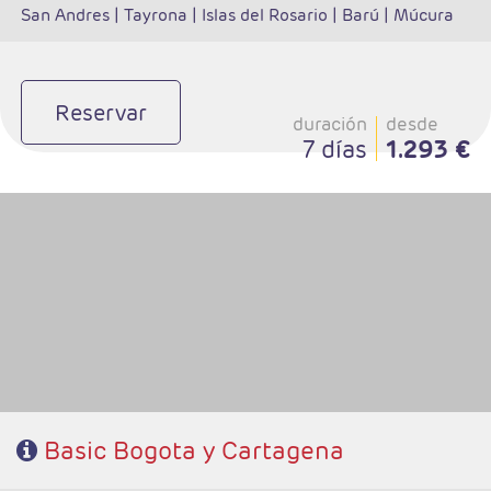
San Andres |
Tayrona |
Islas del Rosario |
Barú |
Múcura
Reservar
duración
desde
7 días
1.293 €
- Salidas: Diarias
- Ruta: 2 noches Bogotá y 3 noches Cartagena
- Categoría hotelera: Turista, T.Superior y Primera
- Régimen: Alojamiento y Desayuno
Basic Bogota y Cartagena