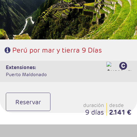
- Régimen: 7 desayunos y 1 almuerzo
Perú por mar y tierra 9 Días
extensiones:
Puerto Maldonado
Reservar
duración
desde
9 días
2.141 €
- Salidas: Diarias