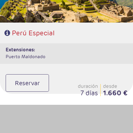
Perú Especial
extensiones:
Puerto Maldonado
Reservar
duración
desde
7 días
1.660 €
- Salidas: Diarias
- Ruta: 6 noches Cartagena (ampliables)
- Categoría hotelera: Libre elección
- Régimen: Según programa