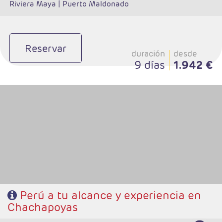
Riviera Maya |
Puerto Maldonado
Reservar
duración
desde
9 días
1.942 €
- Salidas: Diarias
- Ruta: 3 noches Lima, 3 noches Chachapoyas, 3 noches Cuzco, 1 noche
Valle Sagrado, 1 noche Aguas Calientes.
- Régimen: 11 desayunos y 2 almuerzos
Perú a tu alcance y experiencia en
Chachapoyas