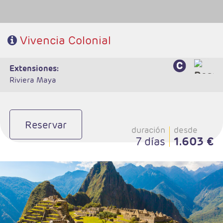
Vivencia Colonial
extensiones:
Riviera Maya
Reservar
duración
desde
7 días
1.603 €
- Salidas: Diarias
- Ruta: 2 noches Lima, 2 noches Cusco y 1 noche Valle Sagrado
- Categoría hotelera: A elegir
- Régimen: 5 desayunos y 2 almuerzos