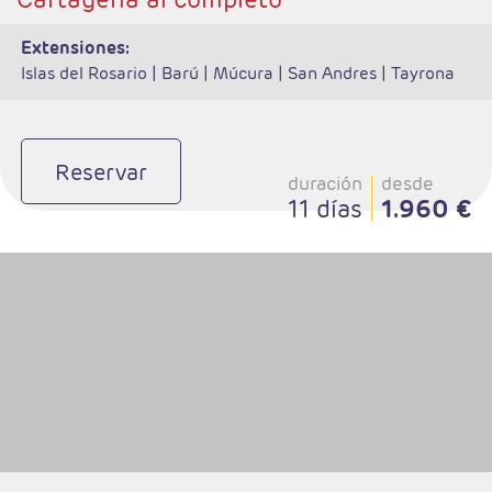
extensiones:
Islas del Rosario |
Barú |
Múcura |
San Andres |
Tayrona
Reservar
duración
desde
11 días
1.960 €
- Salidas: Diarias
- Ruta: 2 noches Lima, 2 nohes Valle Sagrado, 1 noche Aguas Calientes y
2 noches Cusco.
- Categoría hotelera: A elegir
- Régimen: 7 desayunos y 2 almuerzos