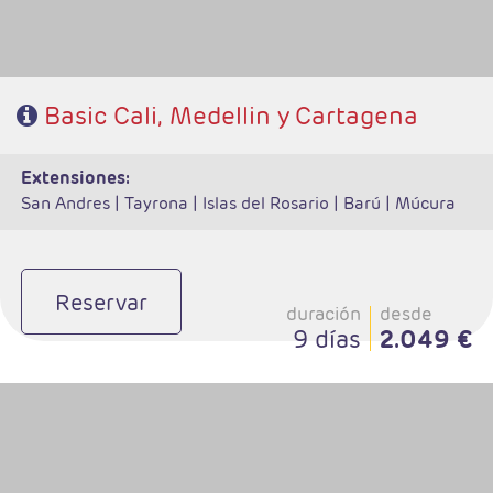
Basic Cali, Medellin y Cartagena
extensiones:
San Andres |
Tayrona |
Islas del Rosario |
Barú |
Múcura
Reservar
duración
desde
9 días
2.049 €
- Salidas: Diarias
- Ruta: 2 noches Lima, 2 noches Cuzco, 1 noche Valle Sagrado, 1 noche
Aguas Calientes y 2 noches Puno.
- Categoría hotelera: A elegir
- Régimen: 8 desayunos y 4 almuerzos