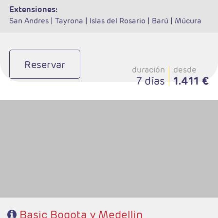
extensiones:
San Andres |
Tayrona |
Islas del Rosario |
Barú |
Múcura
Reservar
duración
desde
7 días
1.411 €
- Salidas: Diarias
- Ruta: 2 noches Bogotá y 2 noches Medellin (ampliables)
- Categoría hotelera: Libre elección
- Régimen: Alojamiento y Desayuno
Basic Bogota y Medellin