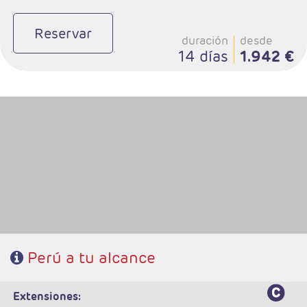
Reservar
duración
desde
14 días
1.942 €
- Salidas: Diarias
- Ruta: 2 noches Lima, 3 noches Cuzco, 1 noche Valle Sagrado, 1 noche
Aguas Calientes.
- Régimen: 7 desayunos y 2 almuerzos
Perú a tu alcance
extensiones: