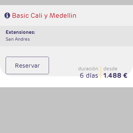
Basic Cali y Medellin
extensiones:
San Andres
Reservar
duración
desde
6 días
1.488 €
-Salidas: Lunes
- Ruta: 3 Noches Ciudad de México, 1 Noche San Miguel de Allende y 1
Noche en Guanajuato
- Categoría Hotelera: C, B y A
Régimen: Según itinerario