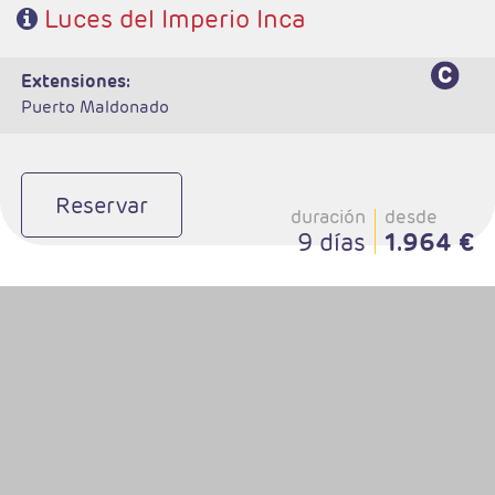
Luces del Imperio Inca
extensiones:
Puerto Maldonado
Reservar
duración
desde
9 días
1.964 €
- Salidas: Diarias
- Ruta: 2 noches Bogotá, 2 nohes zona cafetera y 3 noches Cartagena
(ampliables)
- Categoría hotelera: Libre elección
- Régimen: Alojamiento y Desayuno en Bogota y Zona Cafetera y de libre
elección en Cartagena