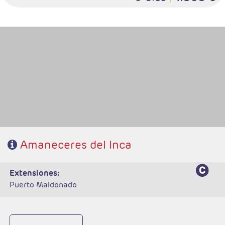
- Salidas: Diarias
- Ruta: 2 noches Lima, 3 noches Cuzco, 1 noche Valle Sagrado, 1 noche
Aguas Calientes.
- Categoría hotelera: A elegir
- Régimen: 7 desayunos y 2 almuerzos
Amaneceres del Inca
extensiones:
Puerto Maldonado